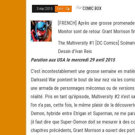
Par
COMIC BOX
3 mai 2015
Non
[FRENCH] Après une grosse promenade à t
Monitor sont de retour. Grant Morrison fi
The Multiversity #1 [DC Comics] Scénari
Dessin d’Ivan Reis
Parution aux USA le mercredi 29 avril 2015
C’est incontestablement une grosse semaine en matiè
Darkseid War pointent le bout de leur nez via les comi
une armada de personnages méconnus ou de versions al
réalité. Pris en tant qu’épisode, Multiversity #2 n’est
l’on n’a pas, cette fois, le même plaisir de la découvert
Demon, hybride entre Etrigan et Superman, ne me paraî
(il faut dire que Super-Demon doit se mesurer à des cou
chapitres précédents, Grant Morrison a ouvert des port