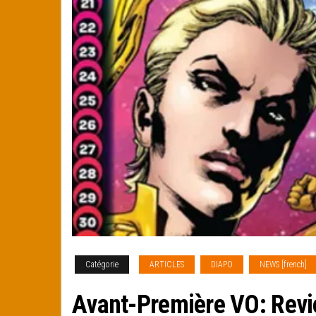
Catégorie
ARTICLES
DIAPO
NEWS [french]
Avant-Première VO: Revie