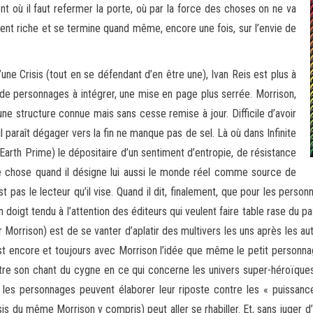
nt où il faut refermer la porte, où par la force des choses on ne va
ment riche et se termine quand même, encore une fois, sur l’envie de
une Crisis (tout en se défendant d’en être une), Ivan Reis est plus à
 de personnages à intégrer, une mise en page plus serrée. Morrison,
r une structure connue mais sans cesse remise à jour. Difficile d’avoir
 paraît dégager vers la fin ne manque pas de sel. Là où dans Infinite
’Earth Prime) le dépositaire d’un sentiment d’entropie, de résistance
 chose quand il désigne lui aussi le monde réel comme source de
est pas le lecteur qu’il vise. Quand il dit, finalement, que pour les pers
igt tendu à l’attention des éditeurs qui veulent faire table rase du pa
Morrison) est de se vanter d’aplatir des multivers les uns après les aut
c’est encore et toujours avec Morrison l’idée que même le petit personn
tre son chant du cygne en ce qui concerne les univers super-héroïques 
 les personnages peuvent élaborer leur riposte contre les « puissan
 du même Morrison y compris) peut aller se rhabiller. Et, sans juger d