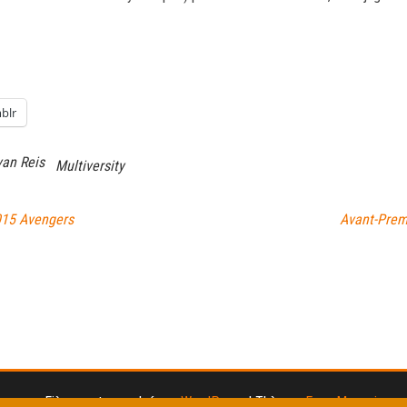
blr
van Reis
Multiversity
015 Avengers
Avant-Prem
Fièrement propulsé par
WordPress
|
Thème :
Envo Magazine