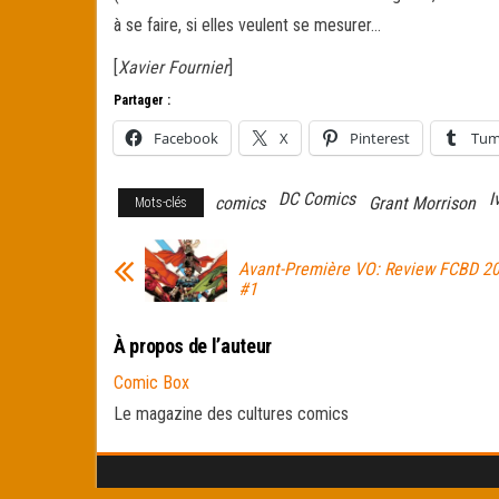
à se faire, si elles veulent se mesurer…
[
Xavier Fournier
]
Partager :
Facebook
X
Pinterest
Tum
DC Comics
I
comics
Grant Morrison
Mots-clés
Avant-Première VO: Review FCBD 2
#1
À propos de l’auteur
Comic Box
Le magazine des cultures comics