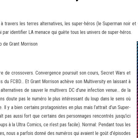
ravers les terres alternatives, les super-héros (le Superman noir et C
ni par identifier LA menace qui guète tous les univers de super-héros
.
o de Grant Morrison
re de crossovers. Convergence poursuit son cours, Secret Wars et
cs du FCBD… Et Grant Morrison achève son Multiversity en laissant à
ternatives de sauver le multivers DC d’une infection venue… de la
 sans doute pas le numéro le plus intéressant du loup dans le sens où
e. Il y a bien certains protagonistes en plus mais l’attrait d’un Super-
t pas aussi fort que certains des personnages rencontrés jusqu’ici
ps à la Ultra Comics, ce n’est pas facile). Normal: Pendant tous les
es, nous a parfois donné des numéros qui avaient le goût d’épisodes