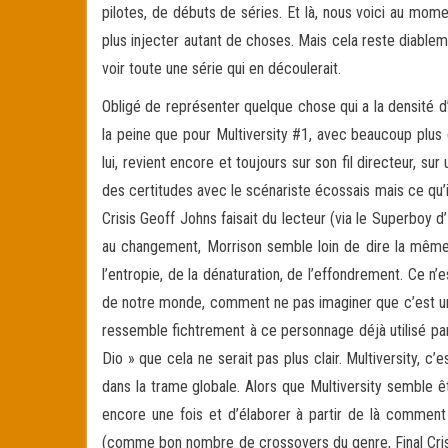
pilotes, de débuts de séries. Et là, nous voici au mome
plus injecter autant de choses. Mais cela reste diable
voir toute une série qui en découlerait.
Obligé de représenter quelque chose qui a la densité d’
la peine que pour Multiversity #1, avec beaucoup plus
lui, revient encore et toujours sur son fil directeur, su
des certitudes avec le scénariste écossais mais ce qu’il
Crisis Geoff Johns faisait du lecteur (via le Superboy d
au changement, Morrison semble loin de dire la même
l’entropie, de la dénaturation, de l’effondrement. Ce n’
de notre monde, comment ne pas imaginer que c’est un do
ressemble fichtrement à ce personnage déjà utilisé par 
Dio » que cela ne serait pas plus clair. Multiversity, 
dans la trame globale. Alors que Multiversity semble ê
encore une fois et d’élaborer à partir de là comment
(comme bon nombre de crossovers du genre, Final Crisis