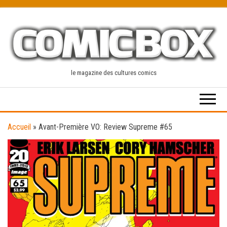
Skip
to
the
content
le magazine des cultures comics
Accueil
»
Avant-Première VO: Review Supreme #65