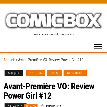
Skip
to
the
content
le magazine des cultures comics
Accueil
»
Avant-Première VO: Review Power Girl #12
Catégorie
ARTICLES
DIAPO
NEWS [french]
Avant-Première VO: Review
Power Girl #12
Par
COMIC BOX
28 mai 2010
Non