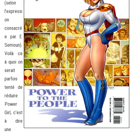
(selon
l’expressi
on
consacré
e par E.
Semoun).
Voilà ce
à quoi on
serait
parfois
tenté de
réduire
Power
Girl, c’est
à dire
une