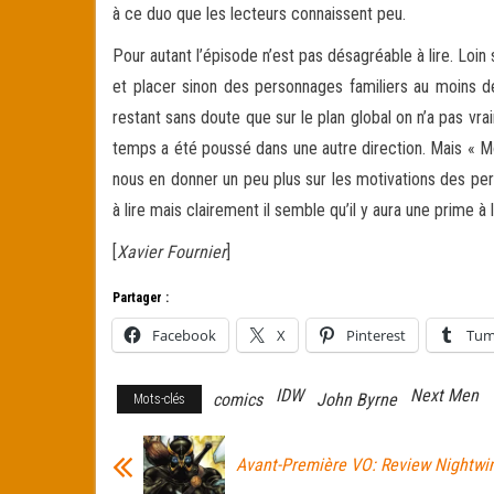
à ce duo que les lecteurs connaissent peu.
Pour autant l’épisode n’est pas désagréable à lire. Loin
et placer sinon des personnages familiers au moins d
restant sans doute que sur le plan global on n’a pas vra
temps a été poussé dans une autre direction. Mais « Mon
nous en donner un peu plus sur les motivations des pe
à lire mais clairement il semble qu’il y aura une prime à
[
Xavier Fournier
]
Partager :
Facebook
X
Pinterest
Tum
IDW
Next Men
comics
John Byrne
Mots-clés
Avant-Première VO: Review Nightwi