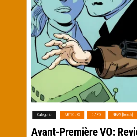
Catégorie
ARTICLES
DIAPO
NEWS [french]
Avant-Première VO: Revi