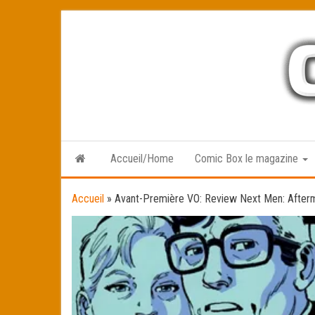
Skip
to
the
content
Accueil/Home
Comic Box le magazine
Accueil
»
Avant-Première VO: Review Next Men: After