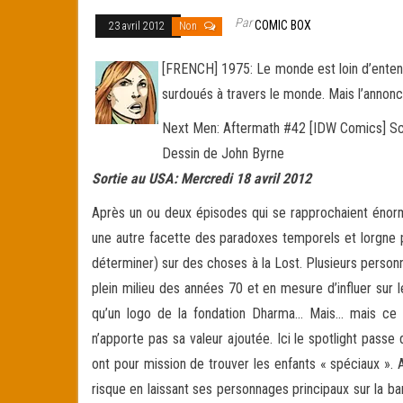
Par
COMIC BOX
23 avril 2012
Non
[FRENCH] 1975: Le monde est loin d’enten
surdoués à travers le monde. Mais l’annonc
Next Men: Aftermath #42 [IDW Comics] Sc
Dessin de John Byrne
Sortie au USA: Mercredi 18 avril 2012
Après un ou deux épisodes qui se rapprochaient énor
une autre facette des paradoxes temporels et lorgne p
déterminer) sur des choses à la Lost. Plusieurs personn
plein milieu des années 70 et en mesure d’influer sur
qu’un logo de la fondation Dharma… Mais… mais ce se
n’apporte pas sa valeur ajoutée. Ici le spotlight pass
ont pour mission de trouver les enfants « spéciaux ». A 
risque en laissant ses personnages principaux sur la b