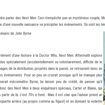
dre parler des Next Men. Ceci n’empêche pas un mystérieux couple, Mo
e d’une nouvelle naissance
va précipiter les évènements. Où sont les hé
énario de John Byrne
mément d’une histoire à la Doctor Who, Next Men: Aftermath explore
lus spécialement (accidentellement ou volontairement, difficile de le
ages de la distribution, projetés dans le passé, se retrouvent donc en
 les évènements. Pour un peu on croirait presque qu’il ne manque plus
rait méconnaître Byrne, lui laisser peu de crédit, de penser qu’il
e donc des Next Men à deux enquêteurs spéciaux, Carter et Blaine, qui
partir de là, c’est 70’s à fond… Mais il est clair que l’auteur prend un
anquette arrière (au propre comme au figuré) et en donnant la vedette