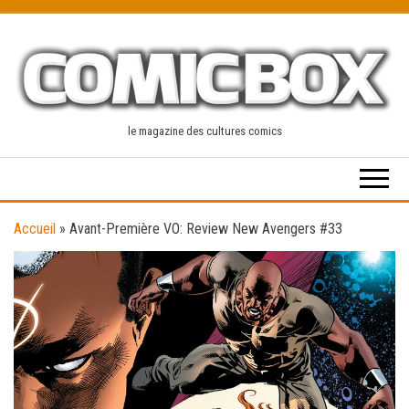
Skip
to
the
content
le magazine des cultures comics
Accueil
»
Avant-Première VO: Review New Avengers #33