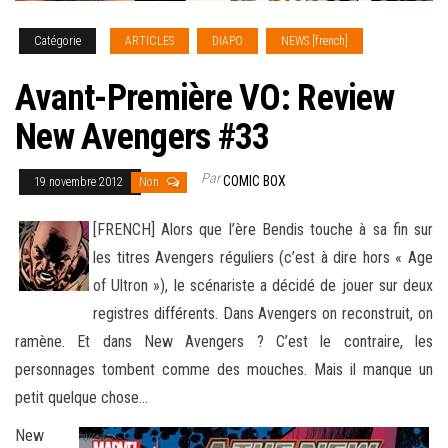
Catégorie
ARTICLES
DIAPO
NEWS [french]
Avant-Première VO: Review
New Avengers #33
Par
COMIC BOX
19 novembre 2012
Non
[FRENCH] Alors que l’ère Bendis touche à sa fin sur
les titres Avengers réguliers (c’est à dire hors « Age
of Ultron »), le scénariste a décidé de jouer sur deux
registres différents. Dans Avengers on reconstruit, on
ramène. Et dans New Avengers
? C’est le contraire, les
personnages tombent comme des mouches. Mais il manque un
petit quelque chose…
New