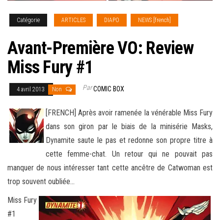
Catégorie
ARTICLES
DIAPO
NEWS [french]
Avant-Première VO: Review
Miss Fury #1
Par
COMIC BOX
4 avril 2013
Non
[FRENCH] Après avoir ramenée la vénérable Miss Fury
dans son giron par le biais de la minisérie Masks,
Dynamite saute le pas et redonne son propre titre à
cette femme-chat. Un retour qui ne pouvait pas
manquer de nous intéresser tant cette ancêtre
de Catwoman est
trop souvent oubliée…
Miss Fury
#1