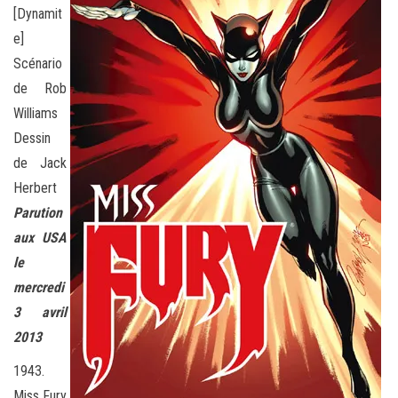
[Dynamit
e]
Scénario
de Rob
Williams
Dessin
de Jack
Herbert
Parution
aux USA
le
mercredi
3 avril
2013
1943.
Miss Fury