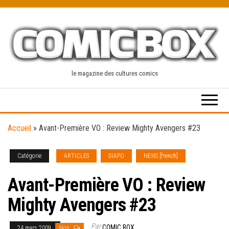
Skip
to
the
content
le magazine des cultures comics
Accueil
»
Avant-Première VO : Review Mighty Avengers #23
Catégorie
ARTICLES
DIAPO
NEWS [french]
Avant-Première VO : Review
Mighty Avengers #23
Par
COMIC BOX
24 mars 2009
Non