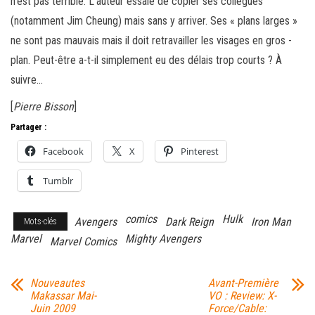
n’est pas terrible. L’auteur essaie de copier ses collègues
(notamment Jim Cheung) mais sans y arriver. Ses « plans larges »
ne sont pas mauvais mais il doit retravailler les visages en gros -
plan. Peut-être a-t-il simplement eu des délais trop courts ? À
suivre…
[
Pierre Bisson
]
Partager :
Facebook
X
Pinterest
Tumblr
comics
Hulk
Avengers
Dark Reign
Iron Man
Mots-clés
Marvel
Mighty Avengers
Marvel Comics
Nouveautes
Avant-Première
Makassar Mai-
VO : Review: X-
Juin 2009
Force/Cable: