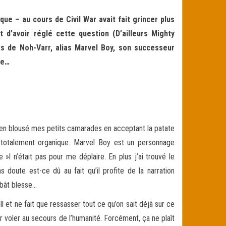
que – au cours de Civil War avait fait grincer plus
 d’avoir réglé cette question (D’ailleurs Mighty
s de Noh-Varr, alias Marvel Boy, son successeur
me…
bien blousé mes petits camarades en acceptant la patate
e totalement organique. Marvel Boy est un personnage
 »l n’était pas pour me déplaire. En plus j’ai trouvé le
 doute est-ce dû au fait qu’il profite de la narration
 bât blesse…
l et ne fait que ressasser tout ce qu’on sait déjà sur ce
our voler au secours de l’humanité. Forcément, ça ne plaît