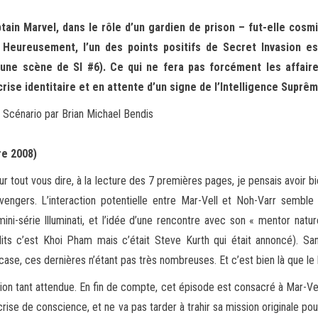
tain Marvel, dans le rôle d’un gardien de prison – fut-elle cosmi
 Heureusement, l’un des points positifs de Secret Invasion est
une scène de SI #6). Ce qui ne fera pas forcément les affaire
 crise identitaire et en attente d’un signe de l’Intelligence Suprê
 Scénario par Brian Michael Bendis
re 2008)
ur tout vous dire, à la lecture des 7 premières pages, je pensais avoir 
vengers. L’interaction potentielle entre Mar-Vell et Noh-Varr sembl
ni-série Illuminati, et l’idée d’une rencontre avec son « mentor nature
dits c’est Khoi Pham mais c’était Steve Kurth qui était annoncé). Sans
se, ces dernières n’étant pas très nombreuses. Et c’est bien là que le
ation tant attendue. En fin de compte, cet épisode est consacré à Mar-Vel
e crise de conscience, et ne va pas tarder à trahir sa mission originale p