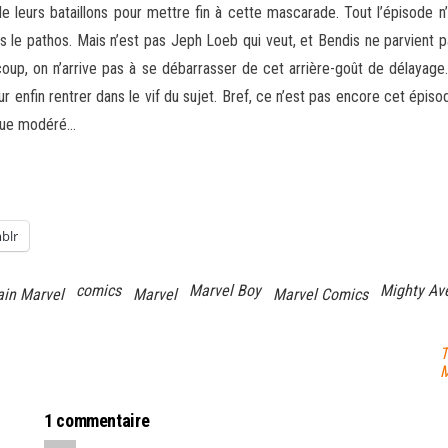
r de leurs bataillons pour mettre fin à cette mascarade. Tout l’épisode n
 le pathos. Mais n’est pas Jeph Loeb qui veut, et Bendis ne parvient 
 coup, on n’arrive pas à se débarrasser de cet arrière-goût de délayage.
ur enfin rentrer dans le vif du sujet. Bref, ce n’est pas encore cet épis
 que modéré…
blr
comics
Marvel Boy
Mighty Av
ain Marvel
Marvel
Marvel Comics
T
M
1 commentaire