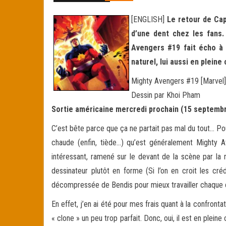
[ENGLISH]
Le retour de Cap
d’une dent chez les fans.
Avengers #19 fait écho à 
naturel, lui aussi en pleine
Mighty Avengers #19 [Marvel]
Dessin par Khoi Pham
Sortie américaine mercredi prochain (15 septemb
C’est bête parce que ça ne partait pas mal du tout… Po
chaude (enfin, tiède…) qu’est généralement Mighty A
intéressant, ramené sur le devant de la scène par la mi
dessinateur plutôt en forme (Si l’on en croit les cré
décompressée de Bendis pour mieux travailler chaque ca
En effet, j’en ai été pour mes frais quant à la confront
« clone » un peu trop parfait. Donc, oui, il est en plein