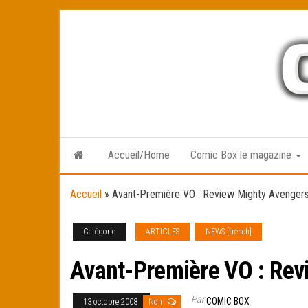
Skip
to
the
content
Accueil/Home
Comic Box le magazine
Accueil
»
Avant-Première VO : Review Mighty Avenger
Catégorie
ARTICLES
NEWS [french]
Avant-Première VO : Rev
Par
COMIC BOX
13 octobre 2008
Non