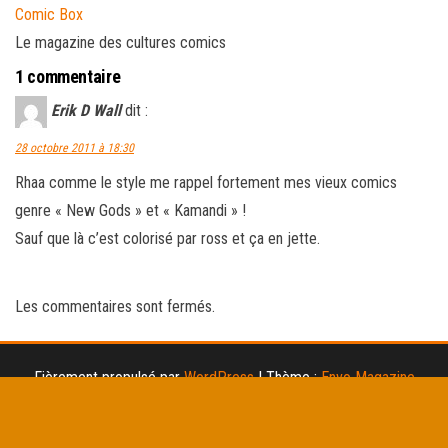
Comic Box
Le magazine des cultures comics
1 commentaire
Erik D Wall
dit :
28 octobre 2011 à 18:30
Rhaa comme le style me rappel fortement mes vieux comics
genre « New Gods » et « Kamandi » !
Sauf que là c’est colorisé par ross et ça en jette.
Les commentaires sont fermés.
Fièrement propulsé par
WordPress
|
Thème :
Envo Magazine