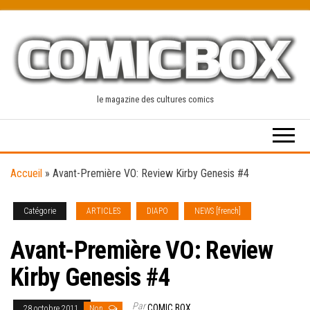
Skip
to
the
content
le magazine des cultures comics
Accueil
»
Avant-Première VO: Review Kirby Genesis #4
Catégorie
ARTICLES
DIAPO
NEWS [french]
Avant-Première VO: Review
Kirby Genesis #4
Par
COMIC BOX
28 octobre 2011
Non