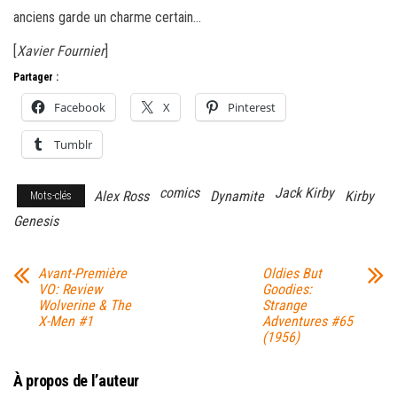
anciens garde un charme certain…
[
Xavier Fournier
]
Partager :
Facebook
X
Pinterest
Tumblr
comics
Jack Kirby
Alex Ross
Dynamite
Kirby
Mots-clés
Genesis
Avant-Première
Oldies But
VO: Review
Goodies:
Wolverine & The
Strange
X-Men #1
Adventures #65
(1956)
À propos de l’auteur