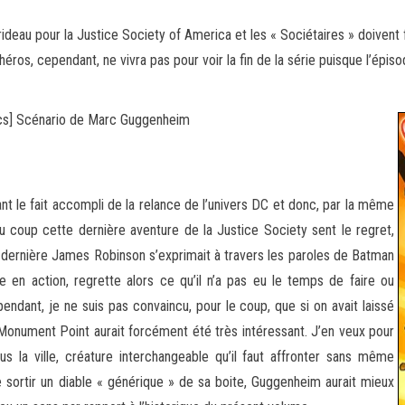
ideau pour la Justice Society of America et les « Sociétaires » doivent
éros, cependant, ne vivra pas pour voir la
fin de la série puisque l’épis
cs] Scénario de Marc Guggenheim
t le fait accompli de la relance de l’univers DC et donc, par la même
Du coup cette dernière aventure de la Justice Society sent le regret,
e dernière James Robinson s’exprimait à travers les paroles de Batman
 en action, regrette alors ce qu’il n’a pas eu le temps de faire ou
endant, je ne suis pas convaincu, pour le coup, que si on avait laissé
nument Point aurait forcément été très intéressant. J’en veux pour
us la ville, créature interchangeable qu’il faut affronter sans même
e sortir un diable « générique » de sa boite, Guggenheim aurait mieux