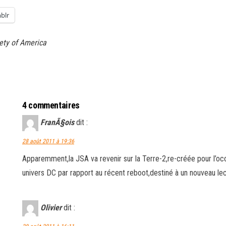
blr
ety of America
4 commentaires
FranÃ§ois
dit :
28 août 2011 à 19:36
Apparemment,la JSA va revenir sur la Terre-2,re-créée pour l’oc
univers DC par rapport au récent reboot,destiné à un nouveau le
Olivier
dit :