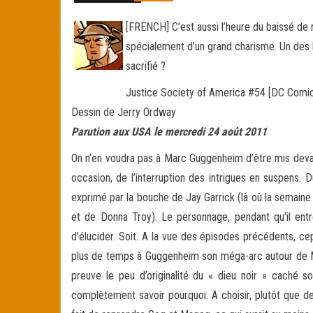
[FRENCH] C’est aussi l’heure du baissé de r
spécialement d’un grand charisme. Un des h
sacrifié ?
Justice Society of America #54 [DC Comi
Dessin de Jerry Ordway
Parution aux USA le mercredi 24 août 2011
On n’en voudra pas à Marc Guggenheim d’être mis devan
occasion, de l’interruption des intrigues en suspens. 
exprimé par la bouche de Jay Garrick (là où la semain
et de Donna Troy). Le personnage, pendant qu’il entre
d’élucider. Soit. A la vue des épisodes précédents, cep
plus de temps à Guggenheim son méga-arc autour de Mo
preuve le peu d’originalité du « dieu noir » caché so
complètement savoir pourquoi. A choisir, plutôt que d