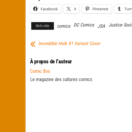
Facebook
X
Pinterest
Tum
DC Comics
Justice Soci
comics
JSA
Mots-clés
Incredible Hulk #1 Variant Cover
À propos de l’auteur
Comic Box
Le magazine des cultures comics