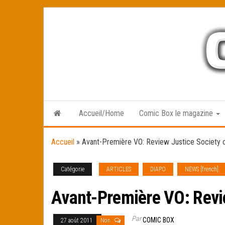
Skip
to
the
content
Accueil/Home
Comic Box le magazine
Accueil
»
Avant-Première VO: Review Justice Society 
Catégorie
ARTICLES
DIAPO
NEWS [french]
Avant-Première VO: Revi
Par
COMIC BOX
27 août 2011
Non