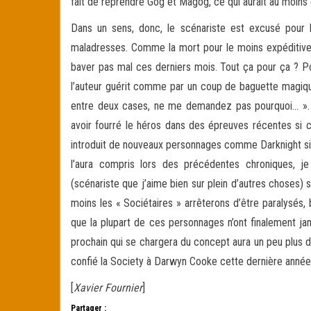
fait de reprendre Gog et Magog, ce qui aurait au moins 
Dans un sens, donc, le scénariste est excusé pour l
maladresses. Comme la mort pour le moins expéditive 
baver pas mal ces derniers mois. Tout ça pour ça ? Po
l’auteur guérit comme par un coup de baguette magique 
entre deux cases, ne me demandez pas pourquoi… ». E
avoir fourré le héros dans des épreuves récentes si c’é
introduit de nouveaux personnages comme Darknight si c
l’aura compris lors des précédentes chroniques, j
(scénariste que j’aime bien sur plein d’autres choses) 
moins les « Sociétaires » arrêterons d’être paralysés, 
que la plupart de ces personnages n’ont finalement jam
prochain qui se chargera du concept aura un peu plus d
confié la Society à Darwyn Cooke cette dernière année. 
[
Xavier Fournier
]
Partager :