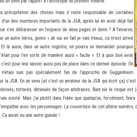
eu un sens par rapport à l’historique du présent volume.
a précipitation des choses mais il reste responsable de certaines
d’un des membres importants de la JSA, après lui en avoir déjà fait
ur s’en débarasser en l’espace de deux pages et demi ? A l’inverse,
un autre héros, genre « ah oui en fait je vais mieux, ca m’est arrivé
t là aussi, dans un autre registre, on pourra se demander pourquoi
tait pour l’en sortir de manière aussi « facile ». Et à quoi bon avoir
’est pour leur laisser aussi peu de place dans ce dernier épisode. On
e n’étais suis pas spécialement fan de l’approche de Guggenheim
sur la JSA. En un sens (et c’est un amateur de la JSA qui écrit ça) c’est
blessés, torturés, diminués de façon arbitraires. Bien sûr le risque est
ais existé. Mais j’ai plutôt dans l’idée que quelqu’un, forcément, finir
’empathie avec les personnages. La couverture de cet ultime numéro, d’a
Ca aurait eu une autre gueule !