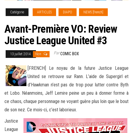
Catégorie
ARTICLES
DIAPO
NEWS [french]
Avant-Première VO: Review
Justice League United #3
Par
COMIC BOX
13 juillet 2014
Non
[FRENCH] Le noyau de la future Justice League
United se retrouve sur Rann. L’aide de Supergirl et
d’Hawkman n’est pas de trop pour lutter contre Byth
et Lobo. Néanmoins, Jeff Lemire peine un peu à donner forme à
ce chaos, chaque personnage ne voyant guère plus loin que le bout
de son nez
. Ce mois-ci, c’est laborieux.
Justice
League