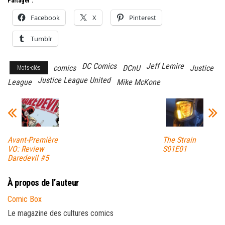
Partager :
Facebook
X
Pinterest
Tumblr
DC Comics
Jeff Lemire
comics
DCnU
Justice
Mots-clés
Justice League United
League
Mike McKone
Avant-Première
The Strain
VO: Review
S01E01
Daredevil #5
À propos de l’auteur
Comic Box
Le magazine des cultures comics