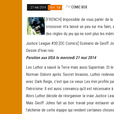
Par
COMIC BOX
21 mai 2014
Non
[FRENCH] Impossible de vous parler de la f
crossover m’a laissé un peu sur ma faim, 
des règles du jeu qui ne sont plus les même
Justice League #30 [DC Comics] Scénario de Geoff Jo
Dessin d’Ivan reis
Parution aux USA le mercredi 21 mai 2014
Lex Luthor a sauvé la Terre mais aussi Superman. Et le
Norman Osborn après Secret Invasion, Luthor redevient
avec Dark Reign, c’est que ce vieux Lex n’en profite p
l’héroïsme. Il est aussi convaincu qu’il est nécessaire
Alors Luthor décide de réorganiser la vraie Justice Le
Mais Geoff Johns fait un bon travail pour instaurer u
l’alchimie de cette équipe qui rendent certaines chos