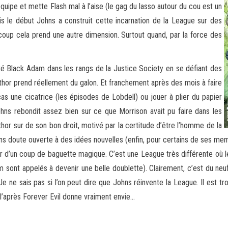
uipe et mette Flash mal à l’aise (le gag du lasso autour du cou est un
uis le début Johns a construit cette incarnation de la League sur des
 coup cela prend une autre dimension. Surtout quand, par la force des
ecté Black Adam dans les rangs de la Justice Society en se défiant des
Luthor prend réellement du galon. Et franchement après des mois à faire
cas une cicatrice (les épisodes de Lobdell) ou jouer à plier du papier
hns rebondit assez bien sur ce que Morrison avait pu faire dans les
or sur de son bon droit, motivé par la certitude d’être l’homme de la
 sans doute ouverte à des idées nouvelles (enfin, pour certains de ses m
er d’un coup de baguette magique. C’est une League très différente où l
sont appelés à devenir une belle doublette). Clairement, c’est du neuf
Je ne sais pas si l’on peut dire que Johns réinvente la League. Il est tro
is l’après Forever Evil donne vraiment envie…