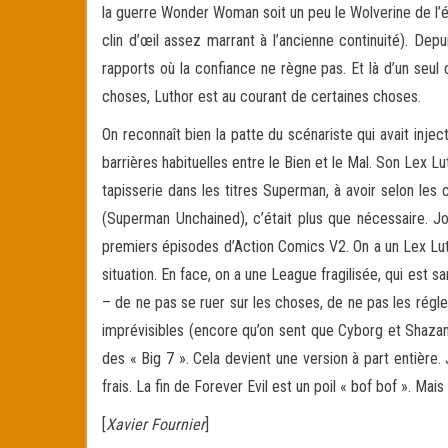
la guerre Wonder Woman soit un peu le Wolverine de l’éq
clin d’œil assez marrant à l’ancienne continuité). Dep
rapports où la confiance ne règne pas. Et là d’un seul
choses, Luthor est au courant de certaines choses.
On reconnaît bien la patte du scénariste qui avait inj
barrières habituelles entre le Bien et le Mal. Son Lex 
tapisserie dans les titres Superman, à avoir selon les 
(Superman Unchained), c’était plus que nécessaire. Jo
premiers épisodes d’Action Comics V2. On a un Lex Luth
situation. En face, on a une League fragilisée, qui est
– de ne pas se ruer sur les choses, de ne pas les régl
imprévisibles (encore qu’on sent que Cyborg et Shazam 
des « Big 7 ». Cela devient une version à part entière. 
frais. La fin de Forever Evil est un poil « bof bof ». Ma
[
Xavier Fournier
]