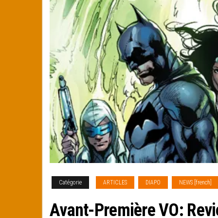
Catégorie
ARTICLES
DIAPO
NEWS [french]
Avant-Première VO: Revi