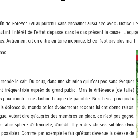
in de Forever Evil aujourd’hui sans enchaîner aussi sec avec Justice L
autant l’intérêt de l’effet dépasse dans le cas présent la cause. L’éq
s. Autrement dit on entre en terre inconnue. Et ce n’est pas plus mal !
hns
 monde le sait. Du coup, dans une situation qui n’est pas sans évoquer
 fréquentable auprès du grand public. Mais la différence (de taille)
as pour monter une Justice League de pacotille. Non. Lex a pris goût à
 à la défense du monde et les événements récents lui ont donné raison.
ague. Autant dire qu’auprès des membres en place, ce n’est pas gagné.
ne atmosphère d’étrangeté, d’inédit. Il y a des choses subtiles dans
es possibles. Comme par exemple le fait qu’étant devenue la déesse de