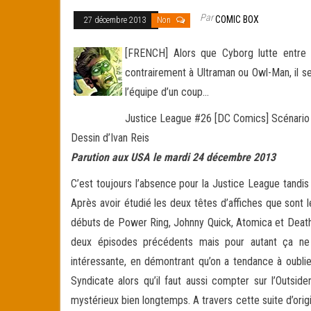
Par
COMIC BOX
27 décembre 2013
Non
[FRENCH] Alors que Cyborg lutte entre la
contrairement à Ultraman ou Owl-Man, il s
l’équipe d’un coup…
Justice League #26 [DC Comics] Scénario
Dessin d’Ivan Reis
Parution aux USA le mardi 24 décembre 2013
C’est toujours l’absence pour la Justice League tandis
Après avoir étudié les deux têtes d’affiches que sont 
débuts de Power Ring, Johnny Quick, Atomica et Death
deux épisodes précédents mais pour autant ça ne f
intéressante, en démontrant qu’on a tendance à oublie
Syndicate alors qu’il faut aussi compter sur l’Outside
mystérieux bien longtemps. A travers cette suite d’orig