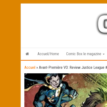
Skip
to
the
content
Accueil/Home
Comic Box le magazine
Accueil
»
Avant-Première VO: Review Justice League 