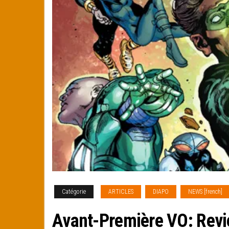
Catégorie
ARTICLES
DIAPO
NEWS [french]
Avant-Première VO: Revi