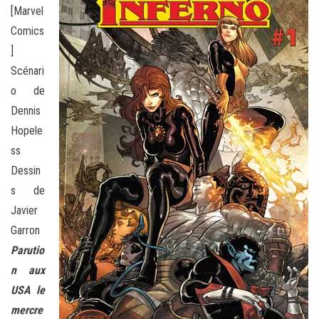
[Marvel
Comics
]
Scénari
o de
Dennis
Hopele
ss
Dessin
s de
Javier
Garron
Parutio
n aux
USA le
mercre