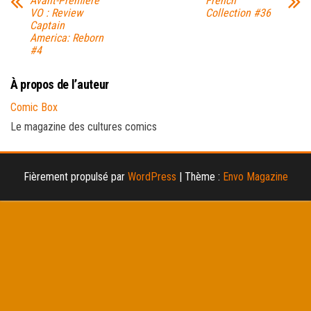
Avant-Première
French
VO : Review
Collection #36
Captain
America: Reborn
#4
À propos de l’auteur
Comic Box
Le magazine des cultures comics
Fièrement propulsé par
WordPress
|
Thème :
Envo Magazine