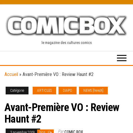
Skip
to
the
content
le magazine des cultures comics
Accueil
»
Avant-Première VO : Review Haunt #2
Catégorie
ARTICLES
DIAPO
NEWS [french]
Avant-Première VO : Review
Haunt #2
Par
COMIC BOX
3 novembre 2009
Non