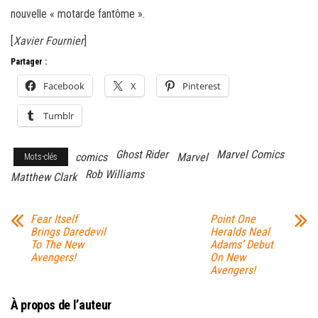
nouvelle « motarde fantôme ».
[
Xavier Fournier
]
Partager :
Facebook
X
Pinterest
Tumblr
Ghost Rider
Marvel Comics
comics
Marvel
Mots-clés
Rob Williams
Matthew Clark
Fear Itself
Point One
Brings Daredevil
Heralds Neal
To The New
Adams’ Debut
Avengers!
On New
Avengers!
À propos de l’auteur