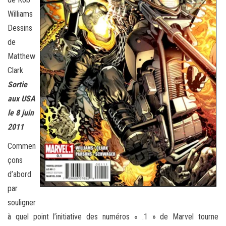
Williams
Dessins
de
Matthew
Clark
Sortie
aux USA
le 8 juin
2011
Commen
çons
d’abord
par
souligner
à quel point l’initiative des numéros « .1 » de Marvel tourne