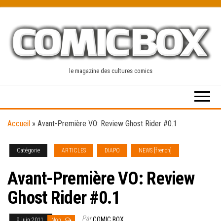
Skip
to
the
content
le magazine des cultures comics
Accueil
»
Avant-Première VO: Review Ghost Rider #0.1
Catégorie
ARTICLES
DIAPO
NEWS [french]
Avant-Première VO: Review
Ghost Rider #0.1
Par
COMIC BOX
9 juin 2011
Non