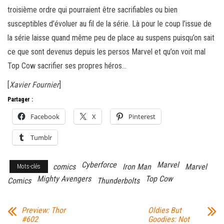
troisième ordre qui pourraient être sacrifiables ou bien
susceptibles d’évoluer au fil de la série. Là pour le coup l’issue de
la série laisse quand même peu de place au suspens puisqu’on sait
ce que sont devenus depuis les persos Marvel et qu’on voit mal
Top Cow sacrifier ses propres héros…
[
Xavier Fournier
]
Partager :
Facebook
X
Pinterest
Tumblr
Cyberforce
Marvel
comics
Iron Man
Marvel
Mots-clés
Mighty Avengers
Top Cow
Comics
Thunderbolts
Preview: Thor
Oldies But
#602
Goodies: Not