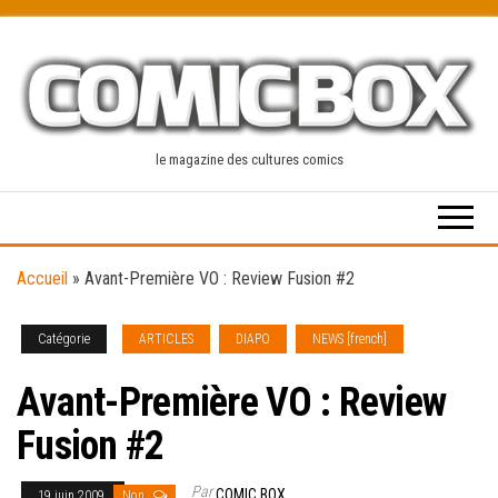
Skip
to
the
content
le magazine des cultures comics
Accueil
»
Avant-Première VO : Review Fusion #2
Catégorie
ARTICLES
DIAPO
NEWS [french]
Avant-Première VO : Review
Fusion #2
Par
COMIC BOX
19 juin 2009
Non