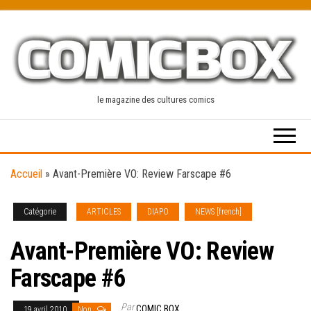
Skip
to
the
content
le magazine des cultures comics
Accueil
»
Avant-Première VO: Review Farscape #6
Catégorie
ARTICLES
DIAPO
NEWS [french]
Avant-Première VO: Review
Farscape #6
Par
COMIC BOX
19 avril 2010
Non