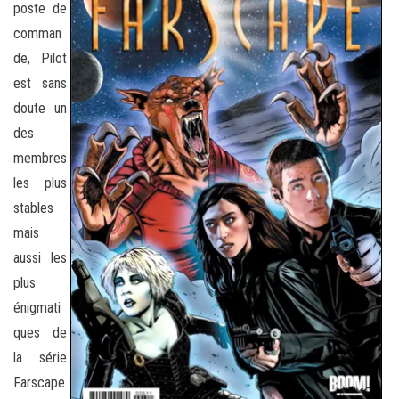
poste de
comman
de, Pilot
est sans
doute un
des
membres
les plus
stables
mais
aussi les
plus
énigmati
ques de
la série
Farscape