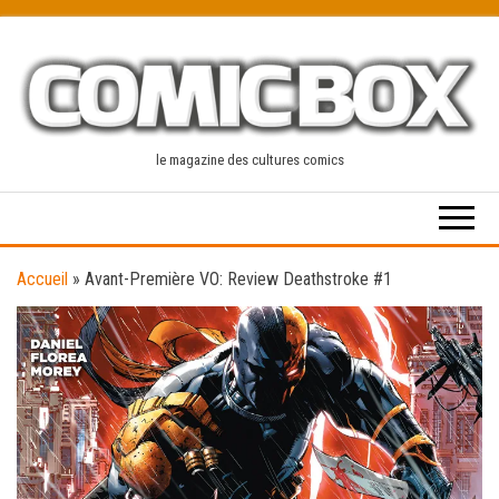
Skip
to
the
content
le magazine des cultures comics
Accueil
»
Avant-Première VO: Review Deathstroke #1