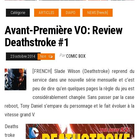
Catégorie
ARTICLES
DIAPO
NEWS [french]
Avant-Première VO: Review
Deathstroke #1
Par
COMIC BOX
23 octobre 2014
Non
[FRENCH] Slade Wilson (Deathstroke) reprend du
service dans une nouvelle série mensuelle et c’est
peu de dire qu’en quelques pages la règle du jeu est
considérablement changée. Sans passer par la case
reboot, Tony Daniel s’empare du personnage et le fait évoluer à la
vitesse grand V
.
Deaths
troke