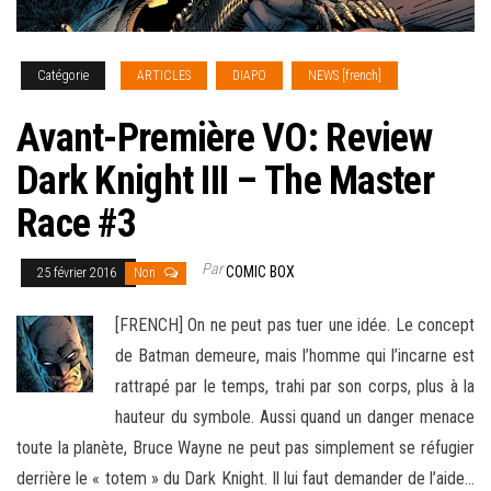
Catégorie
ARTICLES
DIAPO
NEWS [french]
Avant-Première VO: Review
Dark Knight III – The Master
Race #3
Par
COMIC BOX
25 février 2016
Non
[FRENCH] On ne peut pas tuer une idée. Le concept
de Batman demeure, mais l’homme qui l’incarne est
rattrapé par le temps, trahi par son corps, plus à la
hauteur du symbole. Aussi quand un danger menace
toute la planète, Bruce Wayne ne peut pas
simplement se réfugier
derrière le « totem » du Dark Knight. Il lui faut demander de l’aide…