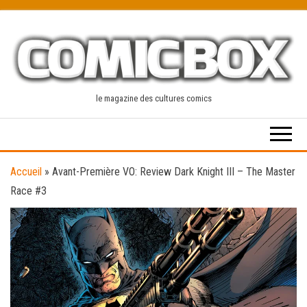
Skip
to
the
content
le magazine des cultures comics
Accueil
»
Avant-Première VO: Review Dark Knight III – The Master
Race #3