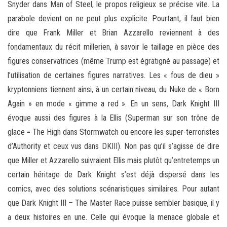
Snyder dans Man of Steel, le propos religieux se précise vite. La
parabole devient on ne peut plus explicite. Pourtant, il faut bien
dire que Frank Miller et Brian Azzarello reviennent à des
fondamentaux du récit millerien, à savoir le taillage en pièce des
figures conservatrices (même Trump est égratigné au passage) et
l’utilisation de certaines figures narratives. Les « fous de dieu »
kryptonniens tiennent ainsi, à un certain niveau, du Nuke de « Born
Again » en mode « gimme a red ». En un sens, Dark Knight III
évoque aussi des figures à la Ellis (Superman sur son trône de
glace = The High dans Stormwatch ou encore les super-terroristes
d’Authority et ceux vus dans DKIII). Non pas qu’il s’agisse de dire
que Miller et Azzarello suivraient Ellis mais plutôt qu’entretemps un
certain héritage de Dark Knight s’est déjà dispersé dans les
comics, avec des solutions scénaristiques similaires. Pour autant
que Dark Knight III – The Master Race puisse sembler basique, il y
a deux histoires en une. Celle qui évoque la menace globale et