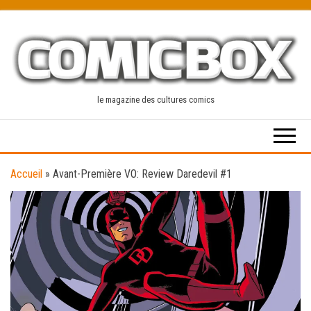
Skip
to
the
content
le magazine des cultures comics
Accueil
»
Avant-Première VO: Review Daredevil #1