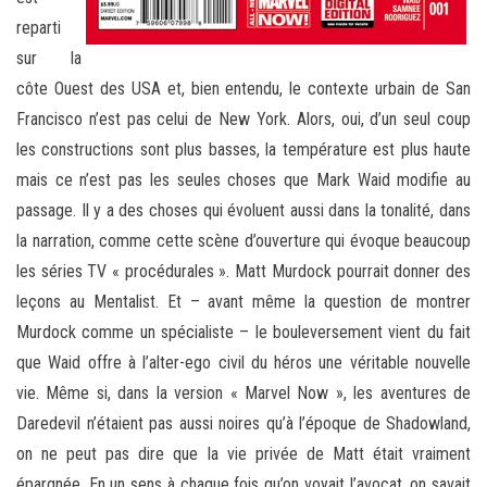
reparti
sur la
côte Ouest des USA et, bien entendu, le contexte urbain de San
Francisco n’est pas celui de New York. Alors, oui, d’un seul coup
les constructions sont plus basses, la température est plus haute
mais ce n’est pas les seules choses que Mark Waid modifie au
passage. Il y a des choses qui évoluent aussi dans la tonalité, dans
la narration, comme cette scène d’ouverture qui évoque beaucoup
les séries TV « procédurales ». Matt Murdock pourrait donner des
leçons au Mentalist. Et – avant même la question de montrer
Murdock comme un spécialiste – le bouleversement vient du fait
que Waid offre à l’alter-ego civil du héros une véritable nouvelle
vie. Même si, dans la version « Marvel Now », les aventures de
Daredevil n’étaient pas aussi noires qu’à l’époque de Shadowland,
on ne peut pas dire que la vie privée de Matt était vraiment
épargnée. En un sens à chaque fois qu’on voyait l’avocat, on savait