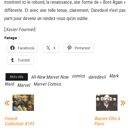
montrent ici le rebond, la renaissance, une forme de « Born Again »
différente. Et avec une telle tenue, clairement, Daredevil n’est pas
parti pour devenir un rendez-vous qu’on oublie…
[
Xavier Fournier
]
Partager :
Facebook
X
Pinterest
Tumblr
comics
Mark
All-New Marvel Now
daredevil
Mots-clés
Waid
Marvel Comics
Marvel
French
Warren Ellis à
Collection #195
Paris