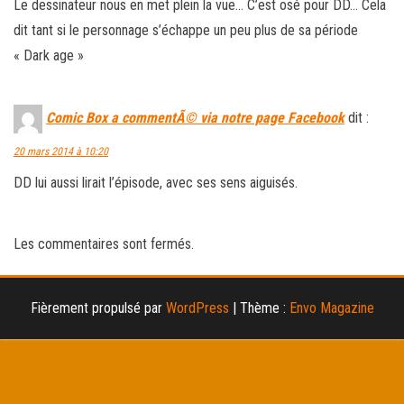
Le dessinateur nous en met plein la vue… C’est osé pour DD… Cela
dit tant si le personnage s’échappe un peu plus de sa période
« Dark age »
Comic Box a commentÃ© via notre page Facebook
dit :
20 mars 2014 à 10:20
DD lui aussi lirait l’épisode, avec ses sens aiguisés.
Les commentaires sont fermés.
Fièrement propulsé par
WordPress
|
Thème :
Envo Magazine