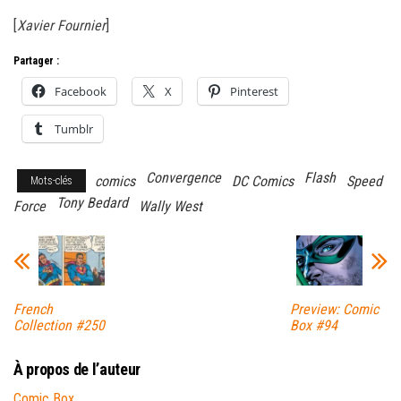
[
Xavier Fournier
]
Partager :
Facebook
X
Pinterest
Tumblr
Convergence
Flash
comics
DC Comics
Speed
Mots-clés
Tony Bedard
Force
Wally West
French
Preview: Comic
Collection #250
Box #94
À propos de l’auteur
Comic Box