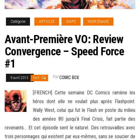
Catégorie
ARTICLES
DIAPO
NEWS [french]
Avant-Première VO: Review
Convergence – Speed Force
#1
Par
COMIC BOX
9 avril 2015
Non
[FRENCH] Cette semaine DC Comics ramène les
héros dont elle ne voulait plus après Flashpoint.
Wally West, celui qui fut le Flash en poste du milieu
des années 80 jusqu’à Final Crisis, fait partie des
revenants… Et cet épisode sent le naturel. Des retrouvailles avec
trois personnages
qui existent par eux-mêmes, sans se soucier de