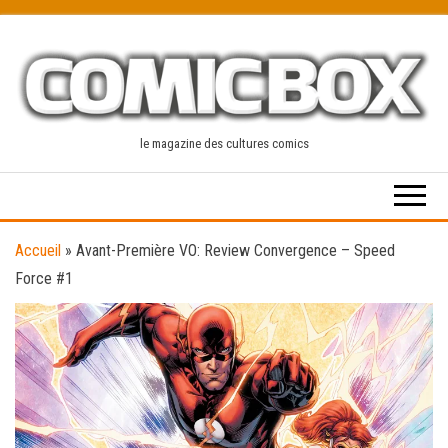
Skip
to
the
content
le magazine des cultures comics
Accueil
»
Avant-Première VO: Review Convergence – Speed
Force #1