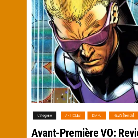
Catégorie
ARTICLES
DIAPO
NEWS [french]
Avant-Première VO: Rev