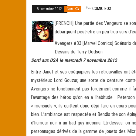
Par
COMIC BOX
8 novembre 2012
Non
[FRENCH] Une partie des Vengeurs se sont i
débarquent peut-être un peu trop sûrs d’eu
Avengers #33 [Marvel Comics] Scénario de
Dessins de Terry Dodson
Sorti aux USA le mercredi 7 novembre 2012
Entre Janet et ses coéquipiers les retrouvailles ont é
mystérieux Lord Gouzar, une sorte de centaure contr
Avengers ne fonctionnent pas forcément comme il faut
l’avantage des héros qu’on en a l’habitude… Peterso
« mensuels », ils quittent donc déjà l’arc en cours pou
bien. L’ambiance est respectée et Bendis tire son épin
d’humour noir à un bad guy inconnu. Là-dessus, on n
personnages dérivés de la gamme de jouets des Micron