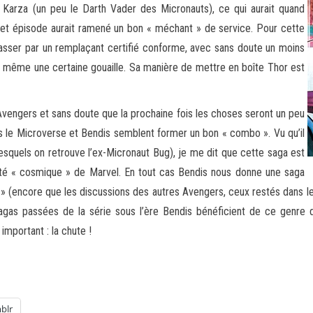
 Karza (un peu le Darth Vader des Micronauts), ce qui aurait quand
 cet épisode aurait ramené un bon « méchant » de service. Pour cette
 passer par un remplaçant certifié conforme, avec sans doute un moins
nd même une certaine gouaille. Sa manière de mettre en boîte Thor est
’Avengers et sans doute que la prochaine fois les choses seront un peu
is le Microverse et Bendis semblent former un bon « combo ». Vu qu’il
lesquels on retrouve l’ex-Micronaut Bug), je me dit que cette saga est
ôté « cosmique » de Marvel. En tout cas Bendis nous donne une saga
» (encore que les discussions des autres Avengers, ceux restés dans le 
gas passées de la série sous l’ère Bendis bénéficient de ce genre d’
 important : la chute !
blr