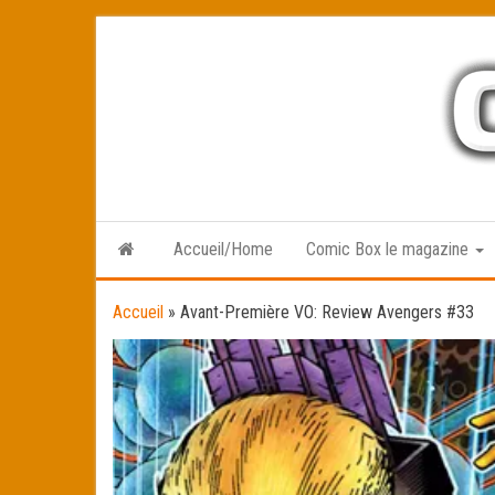
Skip
to
the
content
Accueil/Home
Comic Box le magazine
Accueil
»
Avant-Première VO: Review Avengers #33