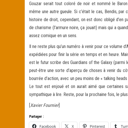
Gouzar serait tout coloré de noir et nommé le Baron
même une autre gueule. Si c’était le cas, Bendis, par
histoire de droit, cependant, on est donc obligé d’en
de charisme (l’armure noire, ça jouait) mais qui a qua
assez comique en un sens.
Il ne reste plus qu’un numéro à venir pour ce volume d
expédiées pour finir la série en temps et en heure. Ma
est le futur scribe des Guardians of the Galaxy (parmi 
peut-être une sorte d’aperçu de choses à venir du c
bourrée d’action, avec un peu moins de « talking heads 
Le tout est enjoué et on aurait aimé que certaines sa
sympathique à lire. Reste, pour la prochaine fois, le plus
[
Xavier Fournier
]
Partager :
Facebook
X
Pinterest
Tum