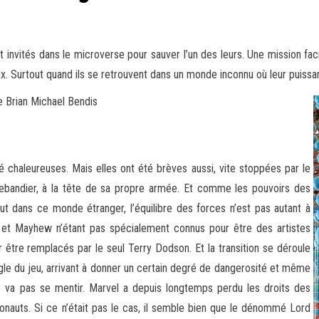
nvités dans le microverse pour sauver l’un des leurs. Une mission facil
x. Surtout quand ils se
retrouvent dans un monde inconnu où leur puissan
 Brian Michael Bendis
té chaleureuses. Mais elles ont été brèves aussi, vite stoppées par le
ebandier, à la tête de sa propre armée. Et comme les pouvoirs des
 dans ce monde étranger, l’équilibre des forces n’est pas autant à
n et Mayhew n’étant pas spécialement connus pour être des artistes
r être remplacés par le seul Terry Dodson. Et la transition se déroule
gle du jeu, arrivant à donner un certain degré de dangerosité et même
e va pas se mentir. Marvel a depuis longtemps perdu les droits des
auts. Si ce n’était pas le cas, il semble bien que le dénommé Lord