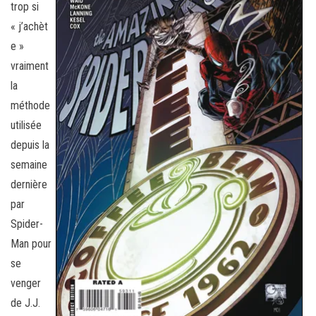
trop si
« j’achèt
e »
vraiment
la
méthode
utilisée
depuis la
semaine
dernière
par
Spider-
Man pour
se
venger
de J.J.