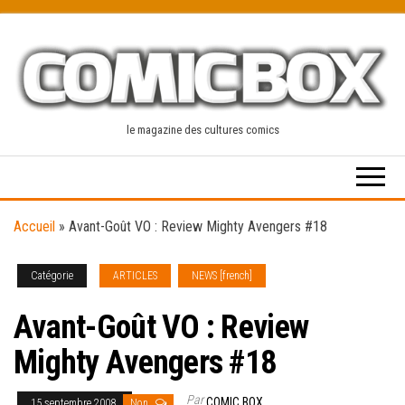
Skip
to
the
content
le magazine des cultures comics
Accueil
»
Avant-Goût VO : Review Mighty Avengers #18
Catégorie
ARTICLES
NEWS [french]
Avant-Goût VO : Review
Mighty Avengers #18
Par
COMIC BOX
15 septembre 2008
Non