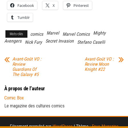
Facebook
X
Pinterest
Tumblr
Marvel
Mighty
comics
Marvel Comics
Mots-clés
Avengers
Secret Invasion
Nick Fury
Stefano Caselli
Avant-Goût VO :
Avant-Goût VO :
Review
Review Moon
Guardians Of
Knight #22
The Galaxy #5
À propos de l’auteur
Comic Box
Le magazine des cultures comics
Fièrement propulsé par
WordPress
|
Thème :
Envo Magazine