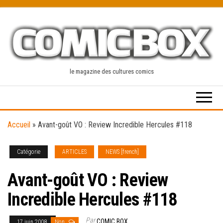
Skip
to
the
content
le magazine des cultures comics
Accueil
»
Avant-goût VO : Review Incredible Hercules #118
Catégorie
ARTICLES
NEWS [french]
Avant-goût VO : Review
Incredible Hercules #118
Par
COMIC BOX
17 juin 2008
Non