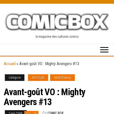
Skip
to
the
content
le magazine des cultures comics
Accueil
»
Avant-goût VO : Mighty Avengers #13
Catégorie
ARTICLES
NEWS [french]
Avant-goût VO : Mighty
Avengers #13
Par
COMIC BOX
5 mai 2008
Non