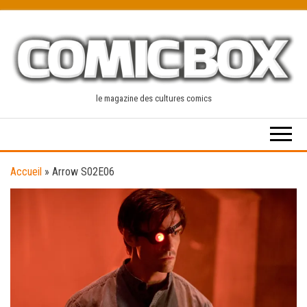
Skip
to
the
content
le magazine des cultures comics
Accueil
»
Arrow S02E06