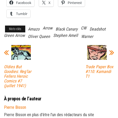
Facebook
X
Pinterest
Tumblr
Arrow
CW
Amazo
Black Canary
Deadshot
Mots-clés
Green Arrow
Stephen Amell
Oliver Queen
Warner
Oldies But
Trade Paper Box
Goodies: Reg’lar
#110: Kamandi
Fellers Heroic
T1
Comics #7
(juillet 1941)
À propos de l’auteur
Pierre Bisson
Pierre Bisson en plus d'être l'un des rédacteurs du site