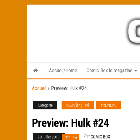
Skip
to
the
content
Accueil/Home
Comic Box le magazine
Accueil
»
Preview: Hulk #24
Catégorie
NEWS [english]
PREVIEWS
Preview: Hulk #24
Par
COMIC BOX
28 juillet 2010
Non