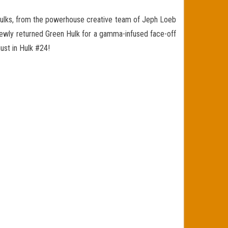
r Hulks, from the powerhouse creative team of Jeph Loeb
ewly returned Green Hulk for a gamma-infused face-off
ust in Hulk #24!