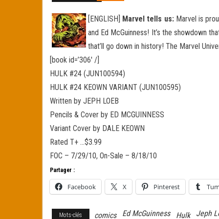
[ENGLISH]
Marvel tells us:
Marvel is prou
and Ed McGuinness! It’s the showdown tha
that’ll go down in history! The Marvel Uni
[book id=’306′ /]
HULK #24 (JUN100594)
HULK #24 KEOWN VARIANT (JUN100595)
Written by JEPH LOEB
Pencils & Cover by ED MCGUINNESS
Variant Cover by DALE KEOWN
Rated T+ …$3.99
FOC – 7/29/10, On-Sale – 8/18/10
Partager :
Facebook
X
Pinterest
Tum
Ed McGuinness
Jeph L
comics
Hulk
Mots-clés