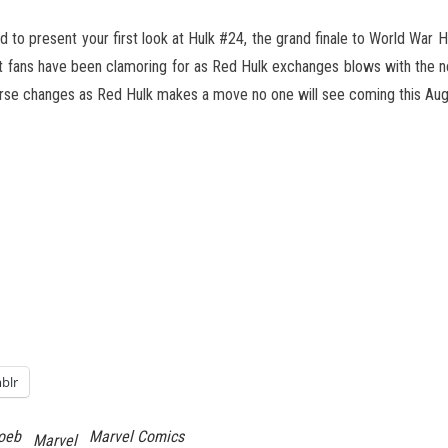
d to present your first look at Hulk #24, the grand finale to World Wa
t fans have been clamoring for as Red
Hulk exchanges blows with the n
verse changes as Red Hulk makes a move no one will see coming this Aug
blr
oeb
Marvel Comics
Marvel