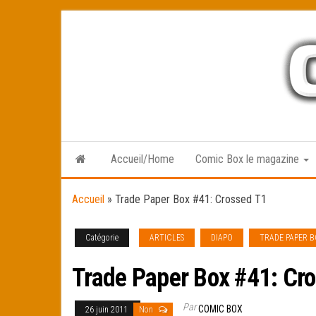
Skip
to
the
content
Accueil/Home
Comic Box le magazine
Accueil
»
Trade Paper Box #41: Crossed T1
Catégorie
ARTICLES
DIAPO
TRADE PAPER B
Trade Paper Box #41: Cr
Par
COMIC BOX
26 juin 2011
Non