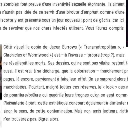
les zombies font preuve d’une inventivité sexuelle étonnante. Ils aiment
on n’aurait pas idée de se servir d’une biroute d’emprunt comme d’une
scotte y est présenté sous un jour nouveau : point de gâchis, car ici,
 de revolver que nos chers infectés utilisent. Vous l’aurez compris,
Côté visuel, la copie de Jacen Burrows (« Transmetropolitan », «
Chronicles of Wormwood ») est – à l’inverse – propre (trop ?), mais
ne réveillerait les morts. Ses dessins, qui ne sont pas vilains, resten
aussi. Il est vrai, à sa décharge, que la colorisation – franchement 
pages, là encore, parviennent à faire leur effet. On se surprend alors
macchabées. Pourtant, malgré toutes ces réserves, le « look » des mo
de pourriture/brûlure qui quadrille leurs trognes qu’on se sent comm
Plaisanterie à part, cette esthétique concourt également à alimenter no
sinon le sens, de cette contamination. Mais non, amis lecteurs, n’
n’en trouverez pas. Bigre, alors.