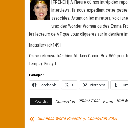
[FRENCH] A l’heure où nos intrépides repo
interviews, ils nous expédient cette petit
associées. Attention les mirettes, voici u
vrac des Wonder Woman ou des Emma Frost p
les lecteurs de VF que vous cliquerez sur la dernière i
[nggallery id=149]
On se retrouve très bientôt dans Comic Box #60 pour le p
temps). Enjoy !
Partager :
Facebook
X
Pinterest
Tum
emma frost
Iron 
Comic-Con
Event
Mots-clés
Guinness World Records @ Comic-Con 2009