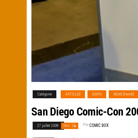
Catégorie
ARTICLES
DIAPO
NEWS [french]
San Diego Comic-Con 200
Par
COMIC BOX
27 juillet 2009
Non