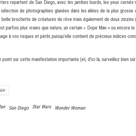
rters repartent de San Diego, avec les jambes lourds, les yeux cernés 
e sélection de photographies glanées
dans les allées de la plus grosse
ne belle brochette de créatures de rêve mais également de doux zinzins (
arfois plus vraies que nature, un certain « Dope Man » ou encore le pl
mage à vos risques et périls puisqu’elle contient de précieux indices con
oint sur cette manifestation importante (et, d’ici là, surveillez bien sû
blr
Man
Star Wars
San Diego
Wonder Woman