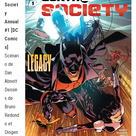
Societ
y
Annual
#1 [DC
Comic
s]
Scénari
o de
Dan
Abnett
Dessin
s de
Bruno
Redond
o et
Diogen