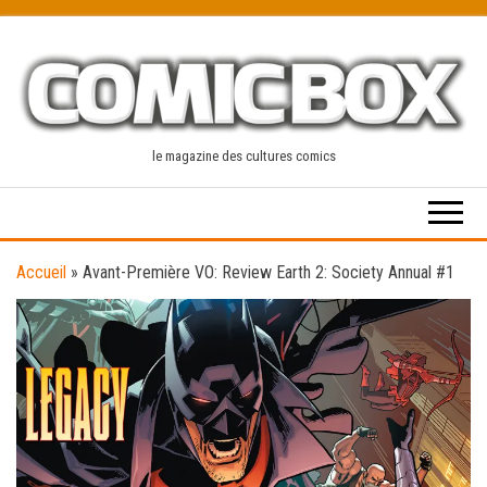
Skip
to
the
content
le magazine des cultures comics
Accueil
»
Avant-Première VO: Review Earth 2: Society Annual #1