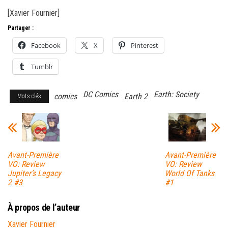
[Xavier Fournier]
Partager :
Facebook
X
Pinterest
Tumblr
DC Comics
Earth: Society
comics
Earth 2
Mots-clés
Avant-Première
Avant-Première
VO: Review
VO: Review
Jupiter’s Legacy
World Of Tanks
2 #3
#1
À propos de l’auteur
Xavier Fournier