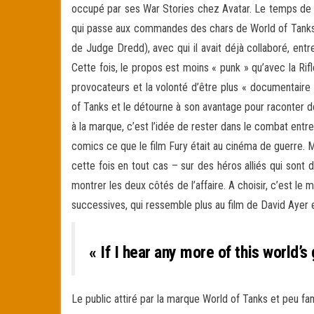
occupé par ses War Stories chez Avatar. Le temps de me
qui passe aux commandes des chars de World of Tanks,
de Judge Dredd), avec qui il avait déjà collaboré, entr
Cette fois, le propos est moins « punk » qu’avec la Ri
provocateurs et la volonté d’être plus « documentaire 
of Tanks et le détourne à son avantage pour raconter d
à la marque, c’est l’idée de rester dans le combat entre
comics ce que le film Fury était au cinéma de guerre. M
cette fois en tout cas – sur des héros alliés qui son
montrer les deux côtés de l’affaire. A choisir, c’est l
successives, qui ressemble plus au film de David Ayer 
« If I hear any more of this world’
Le public attiré par la marque World of Tanks et peu fami