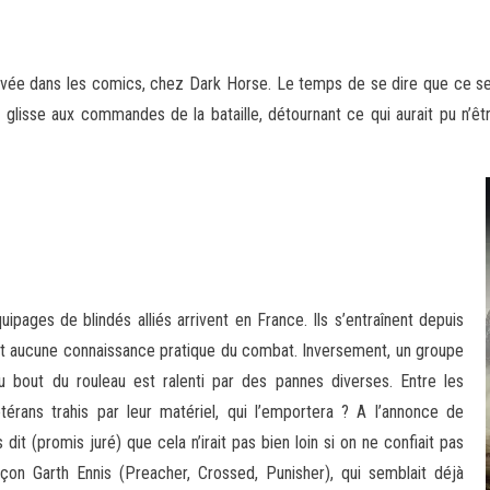
rrivée dans les comics, chez Dark Horse. Le temps de se dire que ce s
 glisse aux commandes de la bataille, détournant ce qui aurait pu n’êtr
ges de blindés alliés arrivent en France. Ils s’entraînent depuis
nt aucune connaissance pratique du combat. Inversement, un groupe
 bout du rouleau est ralenti par des pannes diverses. Entre les
rans trahis par leur matériel, qui l’emportera ? A l’annonce de
 dit (promis juré) que cela n’irait pas bien loin si on ne confiait pas
açon Garth Ennis (Preacher, Crossed, Punisher), qui semblait déjà