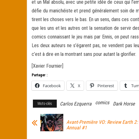
et un Mal absolu, avec une petite idée de ceux qui l’empo
défie du manichéiste et prend généralement soin de mon
tirent les choses vers le bas. En un sens, dans ces con
que les uns et les autres ont la sensation de servir 
comics connaissant le jeu mais par Ennis, on peut rassu
Les deux auteurs ne s’égarent pas, ne vendent pas leur
c’est à dire en la montrant sans pour autant la glorifier.
[Xavier Fournier]
Partager :
Facebook
X
Pinterest
Tum
comics
Carlos Ezquerra
Dark Horse
Mots-clés
Avant-Première VO: Review Earth 2:
Annual #1