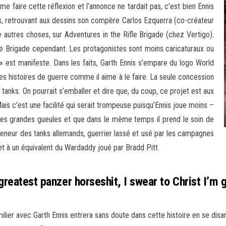
 faire cette réflexion et l’annonce ne tardait pas, c’est bien Ennis
 retrouvant aux dessins son compère Carlos Ezquerra (co-créateur
e autres choses, sur Adventures in the Rifle Brigade (chez Vertigo).
fle Brigade cependant. Les protagonistes sont moins caricaturaux ou
» est manifeste. Dans les faits, Garth Ennis s’empare du logo World
es histoires de guerre comme il aime à le faire. La seule concession
 tanks. On pourrait s’emballer et dire que, du coup, ce projet est aux
ais c’est une facilité qui serait trompeuse puisqu’Ennis joue moins –
t des grandes gueules et que dans le même temps il prend le soin de
e meneur des tanks allemands, guerrier lassé et usé par les campagnes
et à un équivalent du Wardaddy joué par Bradd Pitt.
s greatest panzer horseshit, I swear to Christ I’
lier avec Garth Ennis entrera sans doute dans cette histoire en se disant 