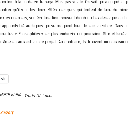
rtent à la fin de cette saga. Mais pas si vite. On sait qui a gagné la gue
trer qu’il y a, des deux côtés, des gens qui tentent de faire du mieu
textes guerriers, son écriture tient souvent du récit chevaleresque ou l
des appareils hiérarchiques qui se moquent bien de leur sacrifice. Dan
rer les « Ennisophiles » les plus endurcis, qui pourraient être effrayés 
 âme en arrivant sur ce projet. Au contraire, ils trouvent un nouveau r
blr
Garth Ennis
World Of Tanks
 Society