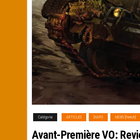
Catégorie
ARTICLES
DIAPO
NEWS [french]
Avant-Première VO: Revi