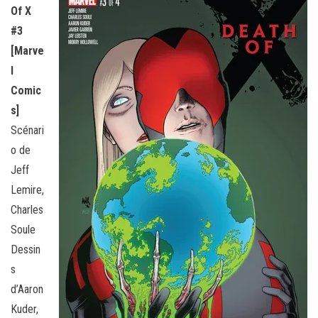
Of X
#3
[Marve
l
Comic
s]
Scénari
o de
Jeff
Lemire,
Charles
Soule
Dessin
s
d’Aaron
Kuder,