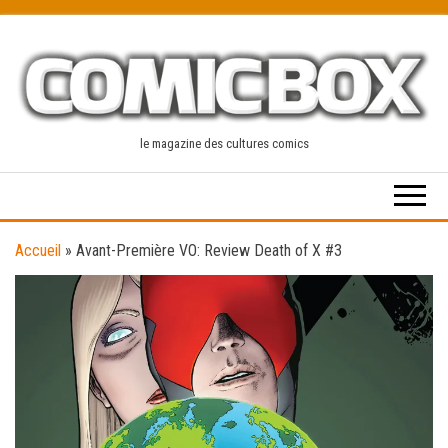
Skip
to
the
content
le magazine des cultures comics
Accueil
»
Avant-Première VO: Review Death of X #3