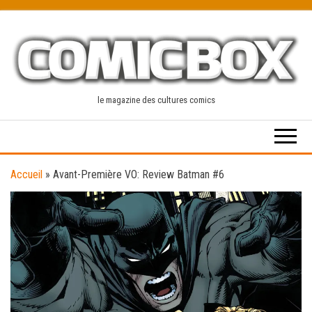
Skip
to
the
content
le magazine des cultures comics
Accueil
»
Avant-Première VO: Review Batman #6