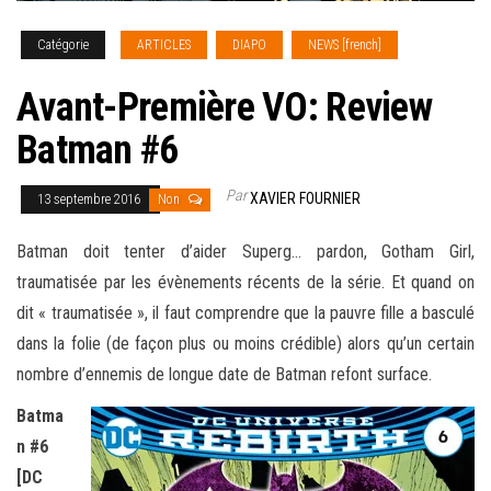
Catégorie
ARTICLES
DIAPO
NEWS [french]
Avant-Première VO: Review
Batman #6
Par
XAVIER FOURNIER
13 septembre 2016
Non
Batman doit tenter d’aider Superg… pardon, Gotham Girl,
traumatisée par les évènements récents de la série. Et quand on
dit « traumatisée », il faut comprendre que la pauvre fille a basculé
dans la folie (de façon plus ou moins crédible) alors qu’un certain
nombre d’ennemis de longue date de Batman refont surface
.
Batma
n #6
[DC