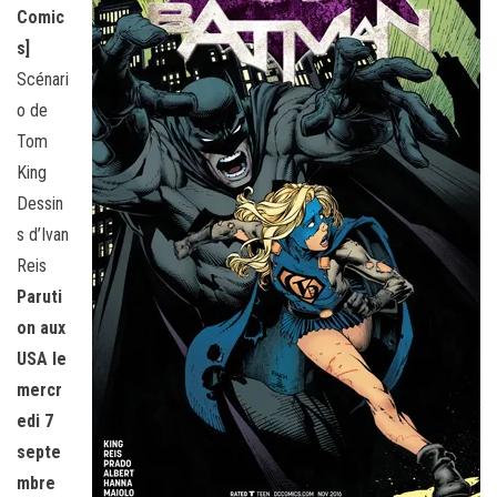
Comic
s]
Scénari
o de
Tom
King
Dessin
s d’Ivan
Reis
Paruti
on aux
USA le
mercr
edi 7
septe
mbre