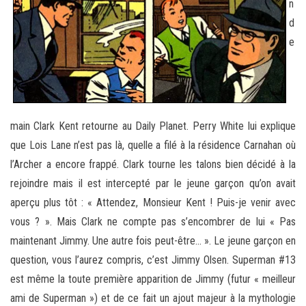
n
d
e
main Clark Kent retourne au Daily Planet. Perry White lui explique
que Lois Lane n’est pas là, quelle a filé à la résidence Carnahan où
l’Archer a encore frappé. Clark tourne les talons bien décidé à la
rejoindre mais il est intercepté par le jeune garçon qu’on avait
aperçu plus tôt : « Attendez, Monsieur Kent ! Puis-je venir avec
vous ? ». Mais Clark ne compte pas s’encombrer de lui « Pas
maintenant Jimmy. Une autre fois peut-être… ». Le jeune garçon en
question, vous l’aurez compris, c’est Jimmy Olsen. Superman #13
est même la toute première apparition de Jimmy (futur « meilleur
ami de Superman ») et de ce fait un ajout majeur à la mythologie