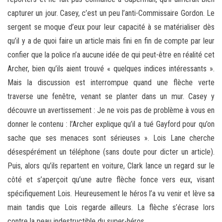
capturer un jour. Casey, c’est un peu l’anti-Commissaire Gordon. Le
sergent se moque d’eux pour leur capacité à se matérialiser dès
qu’il y a de quoi faire un article mais fini en fin de compte par leur
confier que la police n’a aucune idée de qui peut-être en réalité cet
Archer, bien qu’ils aient trouvé « quelques indices intéressants ».
Mais la discussion est interrompue quand une flèche verte
traverse une fenêtre, venant se planter dans un mur. Casey y
découvre un avertissement : Je ne vois pas de problème à vous en
donner le contenu : l’Archer explique qu’il a tué Gayford pour qu’on
sache que ses menaces sont sérieuses ». Lois Lane cherche
désespérément un téléphone (sans doute pour dicter un article).
Puis, alors qu’ils repartent en voiture, Clark lance un regard sur le
côté et s’aperçoit qu’une autre flèche fonce vers eux, visant
spécifiquement Lois. Heureusement le héros l’a vu venir et lève sa
main tandis que Lois regarde ailleurs. La flèche s’écrase lors
contre la peau indestructible du super-héros.