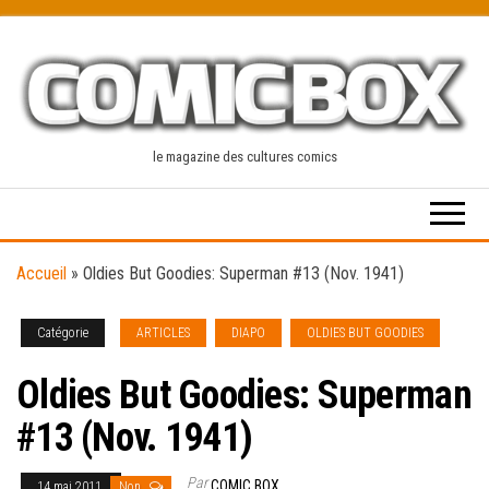
Skip
to
the
content
le magazine des cultures comics
Accueil
»
Oldies But Goodies: Superman #13 (Nov. 1941)
Catégorie
ARTICLES
DIAPO
OLDIES BUT GOODIES
Oldies But Goodies: Superman
#13 (Nov. 1941)
Par
COMIC BOX
14 mai 2011
Non