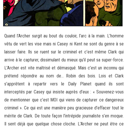
Quand l’Archer surgit au bout du couloir, l’arc à la main. L’homme
vêtu de vert les vise mais ni Casey ni Kent ne sont du genre à se
laisser faire. Ils se ruent sur le criminel et c’est même Clark qui
arrive à le capturer, dissimulant du mieux qu’il peut sa super-force.
L’Archer est vite maîtrisé et démasqué. Mais c’est un inconnu qui
prétend répondre au nom de… Robin des bois. Lois et Clark
s’apprêtent à repartir vers le Daily Planet quand ils sont
interceptés par Casey qui insiste auprès d’eux : « Souvenez-vous
de mentionner que c’est MOI qui viens de capturer ce dangereux
criminel ». Ce qui est une manière peu gracieuse d’effacer tout le
mérite de Clark. De toute façon l’intrépide journaliste s’en moque.
Il sent déjà que quelque chose cloche. L’Archer ne peut être ce