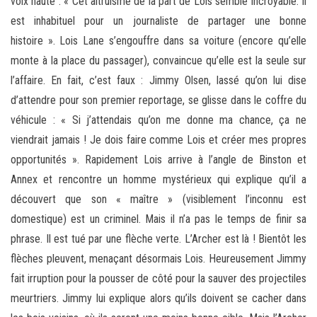
voix haute : « Cet altruisme de la part de Lois semble incroyable. Il
est inhabituel pour un journaliste de partager une bonne
histoire ». Lois Lane s’engouffre dans sa voiture (encore qu’elle
monte à la place du passager), convaincue qu’elle est la seule sur
l’affaire. En fait, c’est faux : Jimmy Olsen, lassé qu’on lui dise
d’attendre pour son premier reportage, se glisse dans le coffre du
véhicule : « Si j’attendais qu’on me donne ma chance, ça ne
viendrait jamais ! Je dois faire comme Lois et créer mes propres
opportunités ». Rapidement Lois arrive à l’angle de Binston et
Annex et rencontre un homme mystérieux qui explique qu’il a
découvert que son « maître » (visiblement l’inconnu est
domestique) est un criminel. Mais il n’a pas le temps de finir sa
phrase. Il est tué par une flèche verte. L’Archer est là ! Bientôt les
flèches pleuvent, menaçant désormais Lois. Heureusement Jimmy
fait irruption pour la pousser de côté pour la sauver des projectiles
meurtriers. Jimmy lui explique alors qu’ils doivent se cacher dans