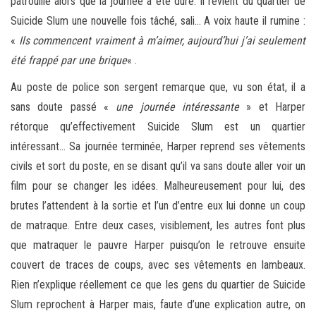
patrouille alors que la journée a été dure. Il revient du quartier de
Suicide Slum une nouvelle fois tâché, sali… A voix haute il rumine :
«
Ils commencent vraiment à m’aimer, aujourd’hui j’ai seulement
été frappé par une brique
« .
Au poste de police son sergent remarque que, vu son état, il a
sans doute passé «
une journée intéressante
» et Harper
rétorque qu’effectivement Suicide Slum est un quartier
intéressant… Sa journée terminée, Harper reprend ses vêtements
civils et sort du poste, en se disant qu’il va sans doute aller voir un
film pour se changer les idées. Malheureusement pour lui, des
brutes l’attendent à la sortie et l’un d’entre eux lui donne un coup
de matraque. Entre deux cases, visiblement, les autres font plus
que matraquer le pauvre Harper puisqu’on le retrouve ensuite
couvert de traces de coups, avec ses vêtements en lambeaux.
Rien n’explique réellement ce que les gens du quartier de Suicide
Slum reprochent à Harper mais, faute d’une explication autre, on