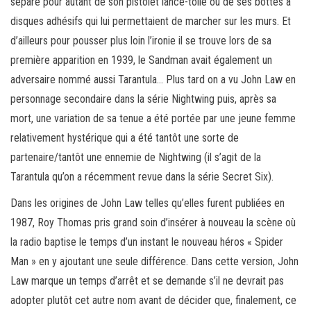
sépare pour autant de son pistolet lance-toile ou de ses bottes à
disques adhésifs qui lui permettaient de marcher sur les murs. Et
d’ailleurs pour pousser plus loin l’ironie il se trouve lors de sa
première apparition en 1939, le Sandman avait également un
adversaire nommé aussi Tarantula… Plus tard on a vu John Law en
personnage secondaire dans la série Nightwing puis, après sa
mort, une variation de sa tenue a été portée par une jeune femme
relativement hystérique qui a été tantôt une sorte de
partenaire/tantôt une ennemie de Nightwing (il s’agit de la
Tarantula qu’on a récemment revue dans la série Secret Six).
Dans les origines de John Law telles qu’elles furent publiées en
1987, Roy Thomas pris grand soin d’insérer à nouveau la scène où
la radio baptise le temps d’un instant le nouveau héros « Spider
Man » en y ajoutant une seule différence. Dans cette version, John
Law marque un temps d’arrêt et se demande s’il ne devrait pas
adopter plutôt cet autre nom avant de décider que, finalement, ce