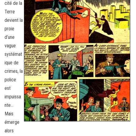
cité de la
Terre
devient la
proie
d’une
vague
systémat
ique de
crimes, la
police
est
impuissa
nte…
Mais
émerge
alors