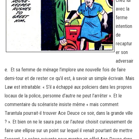
chez lui
avec la
ferme
intention
de
recaptur
er son
adversair
e. Et sa femme de ménage l’implore une nouvelle fois de faire
demi-tour et de rester ce qu’il est, à savoir un simple écrivain. Mais
Law est intraitable: « S’il a échappé aux policiers dans les propres
locaux de la police, personne d’autre ne peut l’arrêter ». Et le
commentaire du scénariste insiste même « mais comment
Tarantula pourrait-il trouver Ace Deuce ce soir, dans la grande ville
? ». Et bien on ne le saura pas car l’auteur choisit curieusement de
faire une ellipse sur un point sur lequel il venait pourtant de mettre