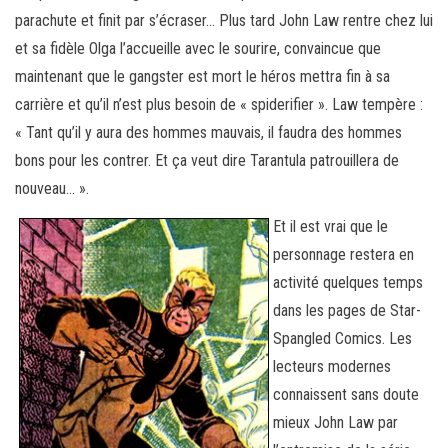
parachute et finit par s’écraser… Plus tard John Law rentre chez lui
et sa fidèle Olga l’accueille avec le sourire, convaincue que
maintenant que le gangster est mort le héros mettra fin à sa
carrière et qu’il n’est plus besoin de « spiderifier ». Law tempère :
« Tant qu’il y aura des hommes mauvais, il faudra des hommes
bons pour les contrer. Et ça veut dire Tarantula patrouillera de
nouveau… ».
Et il est vrai que le
personnage restera en
activité quelques temps
dans les pages de Star-
Spangled Comics. Les
lecteurs modernes
connaissent sans doute
mieux John Law par