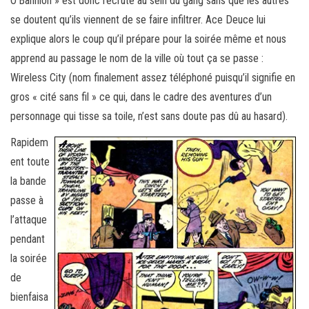
O’Bannion » est donc recruté au sein du gang sans que les autres
se doutent qu’ils viennent de se faire infiltrer. Ace Deuce lui
explique alors le coup qu’il prépare pour la soirée même et nous
apprend au passage le nom de la ville où tout ça se passe :
Wireless City (nom finalement assez téléphoné puisqu’il signifie en
gros « cité sans fil » ce qui, dans le cadre des aventures d’un
personnage qui tisse sa toile, n’est sans doute pas dû au hasard).
Rapidem
ent toute
la bande
passe à
l’attaque
pendant
la soirée
de
bienfaisa