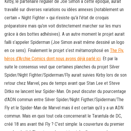
Kirby, le partenaire régulier de Joe Simon à cette époque, aurait
travaillé sur diverses variations ou idées annexes (notablement un
certain « Night Fighter » qui n’existe qu’à l’état de croquis
préparatoire mais qu’on voit distinctement marcher sur les murs
grâce à des bottes adhésives). A un autre moment le projet aurait
failli s’appeler Spiderman (Joe Simon avait même dessiné un logo
en ce sens). Finalement le projet s’est métamorphosé en
The Fly,
héros d’Archie Comics dont nous avons déjà parlé ici
. Et par la
suite le consensus veut que certaines planches du projet Silver
Spider/Night Fighter/Spiderman/Fly aurait suivies Kirby lors de son
retour chez Marvel, peu de temps avant que Stan Lee et Steve
Ditko ne lancent leur Spider-Man. On peut discuter du pourcentage
d’ADN commun entre Silver Spider/Night Figther/Spiderman/The
Fly et le Spider-Man de Marvel mais il est certain qu’il y a un ADN
commun. Mais en quoi tout cela concernerait le Tarantula de DC,
créé 18 ans avant thé Fly ? C’est simple: la couverture du premier