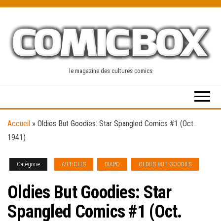
Skip
to
the
content
le magazine des cultures comics
Accueil
»
Oldies But Goodies: Star Spangled Comics #1 (Oct.
1941)
Catégorie
ARTICLES
DIAPO
OLDIES BUT GOODIES
Oldies But Goodies: Star
Spangled Comics #1 (Oct.