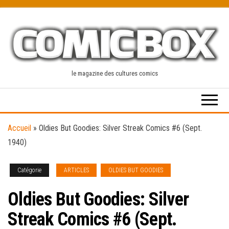
Skip
to
the
content
le magazine des cultures comics
Accueil
»
Oldies But Goodies: Silver Streak Comics #6 (Sept.
1940)
Catégorie
ARTICLES
OLDIES BUT GOODIES
Oldies But Goodies: Silver
Streak Comics #6 (Sept.