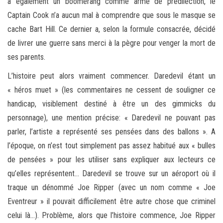
a également un boomerang comme arme de prédilection, le
Captain Cook n’a aucun mal à comprendre que sous le masque se
cache Bart Hill. Ce dernier a, selon la formule consacrée, décidé
de livrer une guerre sans merci à la pègre pour venger la mort de
ses parents.
L’histoire peut alors vraiment commencer. Daredevil étant un
« héros muet » (les commentaires ne cessent de souligner ce
handicap, visiblement destiné à être un des gimmicks du
personnage), une mention précise: « Daredevil ne pouvant pas
parler, l’artiste a représenté ses pensées dans des ballons ». A
l’époque, on n’est tout simplement pas assez habitué aux « bulles
de pensées » pour les utiliser sans expliquer aux lecteurs ce
qu’elles représentent… Daredevil se trouve sur un aéroport où il
traque un dénommé Joe Ripper (avec un nom comme « Joe
Eventreur » il pouvait difficilement être autre chose que criminel
celui là…). Problème, alors que l’histoire commence, Joe Ripper