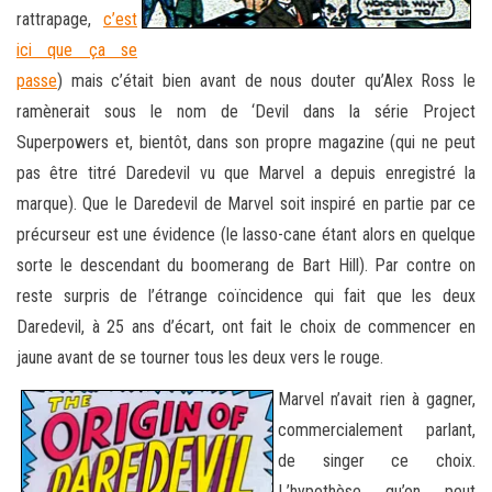
rattrapage,
c’est
ici que ça se
passe
) mais c’était bien avant de nous douter qu’Alex Ross le
ramènerait sous le nom de ‘Devil dans la série Project
Superpowers et, bientôt, dans son propre magazine (qui ne peut
pas être titré Daredevil vu que Marvel a depuis enregistré la
marque). Que le Daredevil de Marvel soit inspiré en partie par ce
précurseur est une évidence (le lasso-cane étant alors en quelque
sorte le descendant du boomerang de Bart Hill). Par contre on
reste surpris de l’étrange coïncidence qui fait que les deux
Daredevil, à 25 ans d’écart, ont fait le choix de commencer en
jaune avant de se tourner tous les deux vers le rouge.
Marvel n’avait rien à gagner,
commercialement parlant,
de singer ce choix.
L’hypothèse qu’on peut