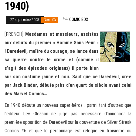
1940)
Par
COMIC BOX
27 septembre 2008
Non
[FRENCH]
Mesdames et messieurs, assistez
aux débuts du premier « Homme Sans Peur »
! Daredevil, maître du courage, se lance dans
sa guerre contre le crime et (comme il
s’agit des épisodes originaux) il porte bien
sûr son costume jaune et noir. Sauf que ce Daredevil, créé
par Jack Binder, débute près d’un quart de siècle avant celui
des Marvel Comics…
En 1940 débute un nouveau super-héros… parmi tant d’autres que
l’éditeur Lev Gleason ne juge pas nécessaire d’annoncer la
première apparition de Daredevil sur la couverture de Silver Streak
Comics #6 et que le personnage est relégué en troisième ou