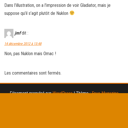
Dans l’illustration, on a l’impression de voir Gladiator, mais je
suppose qu’il s’agit plutôt de Nuklon
jmf
dit :
14 décembre 2012 à 13:48
Non, pas Nuklon mais Omac !
Les commentaires sont fermés.
Fièrement propulsé par
WordPress
|
Thème :
Envo Magazine