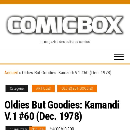
Skip
to
the
content
le magazine des cultures comics
Accueil
»
Oldies But Goodies: Kamandi V.1 #60 (Dec. 1978)
Catégorie
ARTICLES
OLDIES BUT GOODIES
Oldies But Goodies: Kamandi
V.1 #60 (Dec. 1978)
Par
COMIC BOX
10 mai 2008
Non