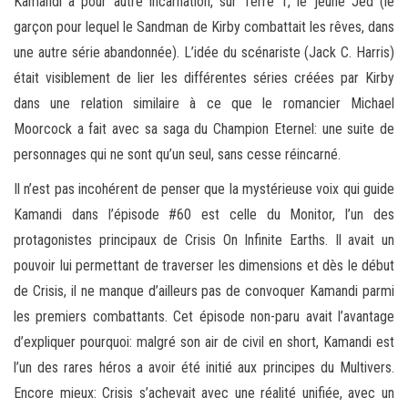
Kamandi a pour autre incarnation, sur Terre 1, le jeune Jed (le
garçon pour lequel le Sandman de Kirby combattait les rêves, dans
une autre série abandonnée). L’idée du scénariste (Jack C. Harris)
était visiblement de lier les différentes séries créées par Kirby
dans une relation similaire à ce que le romancier Michael
Moorcock a fait avec sa saga du Champion Eternel: une suite de
personnages qui ne sont qu’un seul, sans cesse réincarné.
Il n’est pas incohérent de penser que la mystérieuse voix qui guide
Kamandi dans l’épisode #60 est celle du Monitor, l’un des
protagonistes principaux de Crisis On Infinite Earths. Il avait un
pouvoir lui permettant de traverser les dimensions et dès le début
de Crisis, il ne manque d’ailleurs pas de convoquer Kamandi parmi
les premiers combattants. Cet épisode non-paru avait l’avantage
d’expliquer pourquoi: malgré son air de civil en short, Kamandi est
l’un des rares héros a avoir été initié aux principes du Multivers.
Encore mieux: Crisis s’achevait avec une réalité unifiée, avec un