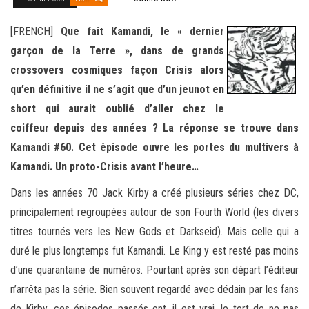
[FRENCH]
Que fait Kamandi, le « dernier
garçon de la Terre », dans de grands
crossovers cosmiques façon Crisis alors
qu’en définitive il ne s’agit que d’un jeunot en
short qui aurait oublié d’aller chez le
coiffeur depuis des années ? La réponse se trouve dans
Kamandi #60. Cet épisode ouvre les portes du multivers à
Kamandi. Un proto-Crisis avant l’heure…
Dans les années 70 Jack Kirby a créé plusieurs séries chez DC,
principalement regroupées autour de son Fourth World (les divers
titres tournés vers les New Gods et Darkseid). Mais celle qui a
duré le plus longtemps fut Kamandi. Le King y est resté pas moins
d’une quarantaine de numéros. Pourtant après son départ l’éditeur
n’arrêta pas la série. Bien souvent regardé avec dédain par les fans
de Kirby, ces épisodes passés ont, il est vrai, le tort de ne pas