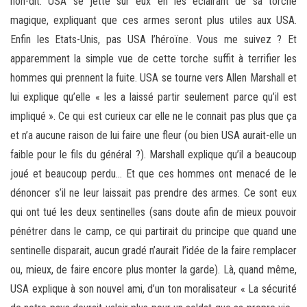
non-dit. USA se jette sur eux en les éclairant de sa torche
magique, expliquant que ces armes seront plus utiles aux USA.
Enfin les Etats-Unis, pas USA l’héroïne. Vous me suivez ? Et
apparemment la simple vue de cette torche suffit à terrifier les
hommes qui prennent la fuite. USA se tourne vers Allen Marshall et
lui explique qu’elle « les a laissé partir seulement parce qu’il est
impliqué ». Ce qui est curieux car elle ne le connait pas plus que ça
et n’a aucune raison de lui faire une fleur (ou bien USA aurait-elle un
faible pour le fils du général ?). Marshall explique qu’il a beaucoup
joué et beaucoup perdu… Et que ces hommes ont menacé de le
dénoncer s’il ne leur laissait pas prendre des armes. Ce sont eux
qui ont tué les deux sentinelles (sans doute afin de mieux pouvoir
pénétrer dans le camp, ce qui partirait du principe que quand une
sentinelle disparait, aucun gradé n’aurait l’idée de la faire remplacer
ou, mieux, de faire encore plus monter la garde). Là, quand même,
USA explique à son nouvel ami, d’un ton moralisateur « La sécurité