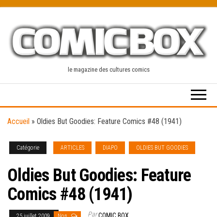
Skip
to
the
content
le magazine des cultures comics
Accueil
»
Oldies But Goodies: Feature Comics #48 (1941)
Catégorie
ARTICLES
DIAPO
OLDIES BUT GOODIES
Oldies But Goodies: Feature
Comics #48 (1941)
Par
COMIC BOX
25 juillet 2009
Non