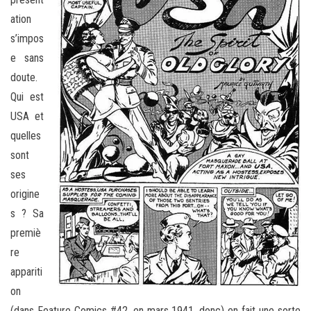
ation
s’impos
e sans
doute.
Qui est
USA et
quelles
sont
ses
origine
s ? Sa
premiè
re
appariti
on
(dans Feature Comics #42, en mars 1941, donc) en fait une sorte