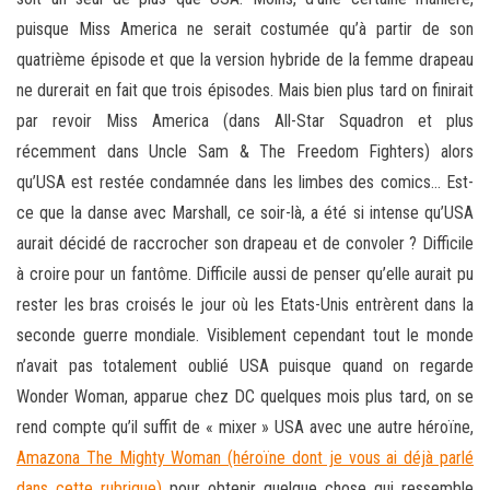
puisque Miss America ne serait costumée qu’à partir de son
quatrième épisode et que la version hybride de la femme drapeau
ne durerait en fait que trois épisodes. Mais bien plus tard on finirait
par revoir Miss America (dans All-Star Squadron et plus
récemment dans Uncle Sam & The Freedom Fighters) alors
qu’USA est restée condamnée dans les limbes des comics… Est-
ce que la danse avec Marshall, ce soir-là, a été si intense qu’USA
aurait décidé de raccrocher son drapeau et de convoler ? Difficile
à croire pour un fantôme. Difficile aussi de penser qu’elle aurait pu
rester les bras croisés le jour où les Etats-Unis entrèrent dans la
seconde guerre mondiale. Visiblement cependant tout le monde
n’avait pas totalement oublié USA puisque quand on regarde
Wonder Woman, apparue chez DC quelques mois plus tard, on se
rend compte qu’il suffit de « mixer » USA avec une autre héroïne,
Amazona The Mighty Woman (héroïne dont je vous ai déjà parlé
dans cette rubrique)
pour obtenir quelque chose qui ressemble