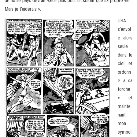
de notre pays devrait valoir plus pour un soldat que sa propre vie…
Mais je t’aiderais ».
USA
s’envol
e alors
seule
dans le
ciel et
ordonn
e à sa
torche
« et
mainte
nant,
mon
symbol