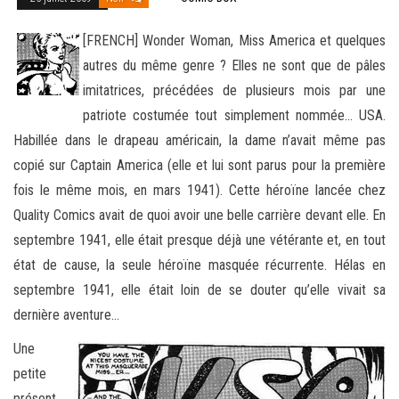
[FRENCH] Wonder Woman, Miss America et quelques
autres du même genre ? Elles ne sont que de pâles
imitatrices, précédées de plusieurs mois par une
patriote costumée tout simplement nommée… USA.
Habillée dans le drapeau américain
, la dame n’avait même pas
copié sur Captain America (elle et lui sont parus pour la première
fois le même mois, en mars 1941). Cette héroïne lancée chez
Quality Comics avait de quoi avoir une belle carrière devant elle. En
septembre 1941, elle était presque déjà une vétérante et, en tout
état de cause, la seule héroïne masquée récurrente. Hélas en
septembre 1941, elle était loin de se douter qu’elle vivait sa
dernière aventure…
Une
petite
présent