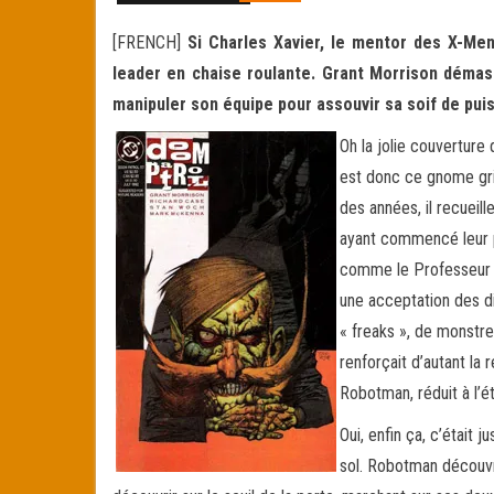
[FRENCH]
Si Charles Xavier, le mentor des X-Me
leader en chaise roulante. Grant Morrison démas
manipuler son équipe pour assouvir sa soif de pu
Oh la jolie couverture 
est donc ce gnome gri
des années, il recueil
ayant commencé leur pu
comme le Professeur Xa
une acceptation des di
« freaks », de monstre
renforçait d’autant la
Robotman, réduit à l’é
Oui, enfin ça, c’était
sol. Robotman découvrai