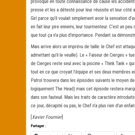
provoqué en toute connaissance de cause les accidents q
presse et les a détesté pour leur réussite et leur côté a
Girl parce qu’il voulait simplement avoir la sensation d
en fait leur pire ennemi, leur tourmenteur. C’est un peu
que tout ça n’a plus d’importance. Pendant sa démonst
Mais arrive alors un imprévu de taille: le Chef est atta
admettant qu’il le veuille). Le « Faiseur de Cierges » tu
de Cierges reste seul avec la piscine « Think Tank » qu
tout en ce que croyait l’équipe et ses deux membres em
Patrol trouvera dans les épisodes suivants le moyen de s
logiquement The Head) mais cet épisode restera marquan
dans son fauteuil. Mais les traits de caractère introdu
ce jour, décapité ou pas, le Chef n’a plus rien d’un enfa
[
Xavier Fournier
]
Partager :