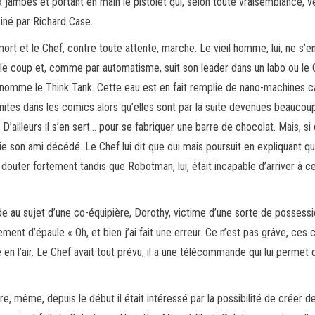
x jambes et portant en main le pistolet qui, selon toute vraisemblance, v
iné par Richard Case.
ort et le Chef, contre toute attente, marche. Le vieil homme, lui, ne s’e
 le coup et, comme par automatisme, suit son leader dans un labo ou le 
il nomme le Think Tank. Cette eau est en fait remplie de nano-machines ca
tes dans les comics alors qu’elles sont par la suite devenues beaucoup 
s. D’ailleurs il s’en sert… pour se fabriquer une barre de chocolat. Mais
 vie son ami décédé. Le Chef lui dit que oui mais poursuit en expliquant q
douter fortement tandis que Robotman, lui, était incapable d’arriver à c
de au sujet d’une co-équipière, Dorothy, victime d’une sorte de posses
ent d’épaule « Oh, et bien j’ai fait une erreur. Ce n’est pas grâve, ces c
n l’air. Le Chef avait tout prévu, il a une télécommande qui lui permet d
 Pire, même, depuis le début il était intéressé par la possibilité de créer 