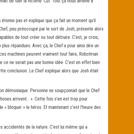
enait de tuer la victime. Cut. Tout ça nous amène à
n étonne pas et explique que ça fait un moment qu’il
Chef, peu préoccupé par le sort de Josh, présente alors
pables de tout créer ou tout détruire. C’est, je crois,
plus répandues. Avec ça, le Chef a pour ainsi dire un
, si ces machines peuvent vraiment tout faire, Robotman
ue ce ne serait pas une bonne idée. C’est en effet bien
ette conclusion. Le Chef explique alors que Josh était
sion démoniaque. Personne ne soupçonnait que le Chef
hoses arrivent… ». Cette fois s’en est trop pour
e « bloquer » le héros. Et maintenant c’est l’heure des
des accidentés de la nature. C’est lui même qui a