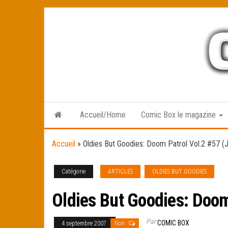
Skip
to
the
content
Accueil/Home
Comic Box le magazine
Accueil
»
Oldies But Goodies: Doom Patrol Vol.2 #57 (J
Catégorie
ARTICLES
OLDIES BUT GOODIES
Oldies But Goodies: Doom 
Par
COMIC BOX
4 septembre 2007
Non