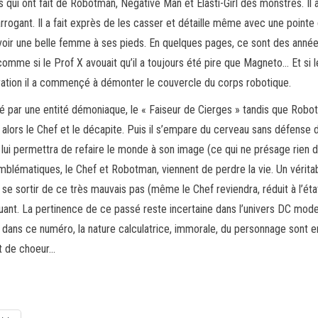
ui ont fait de Robotman, Negative Man et Elasti-Girl des monstres. Il a
rrogant. Il a fait exprès de les casser et détaille même avec une pointe 
’avoir une belle femme à ses pieds. En quelques pages, ce sont des années
 comme si le Prof X avouait qu’il a toujours été pire que Magneto… Et si
ration il a commençé à démonter le couvercle du corps robotique.
qué par une entité démoniaque, le « Faiseur de Cierges » tandis que Robo
e alors le Chef et le décapite. Puis il s’empare du cerveau sans défense d
i lui permettra de refaire le monde à son image (ce qui ne présage rien 
blématiques, le Chef et Robotman, viennent de perdre la vie. Un véritab
e sortir de ce très mauvais pas (même le Chef reviendra, réduit à l’état
t. La pertinence de ce passé reste incertaine dans l’univers DC modern
its dans ce numéro, la nature calculatrice, immorale, du personnage son
nt de choeur…