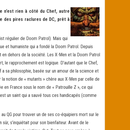
 n’est rien à côté du Chef, autre
 des pires raclures de DC, prêt à
tist régulier de Doom Patrol). Mais qui
que et humaniste qui a fondé la Doom Patrol. Depuis
nt en dehors de la société. Les X-Men et la Doom Patrol
t, le rapprochement est logique. D’autant que le Chef,
 a sa philosophie, basée sur un amour de la science et
r la notion de « mutants » chère aux X-Men par celle de
e en France sous le nom de « Patrouille Z », ce qui
 c’est un saint qui a sauvé tous ces handicapés (comme
it au QG pour trouver un de ses co-équipiers mort sur le
sûr, s’inquiétait pour son bienfaiteur. Avant de le