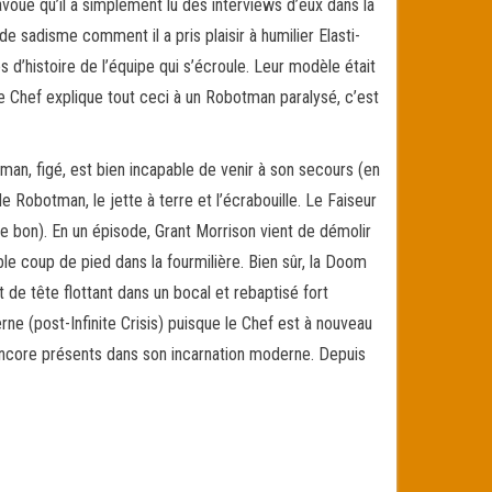
voue qu’il a simplement lu des interviews d’eux dans la
de sadisme comment il a pris plaisir à humilier Elasti-
 d’histoire de l’équipe qui s’écroule. Leur modèle était
 le Chef explique tout ceci à un Robotman paralysé, c’est
tman, figé, est bien incapable de venir à son secours (en
e Robotman, le jette à terre et l’écrabouille. Le Faiseur
de bon). En un épisode, Grant Morrison vient de démolir
le coup de pied dans la fourmilière. Bien sûr, la Doom
 de tête flottant dans un bocal et rebaptisé fort
e (post-Infinite Crisis) puisque le Chef est à nouveau
t encore présents dans son incarnation moderne. Depuis