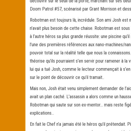
découvrir sur le seuil de la porte, marchant sur ses deu
Doom Patrol #57, scénarisé par Grant Morrison et dess
Robotman est toujours là, incrédule. Son ami Josh est m
n’avait plus besoin de cette chaise. Robotman est sous
à l’autre héros sa plus grande réussite: une piscine qu’
l’une des premières références aux nano-machines/nanni
pouvoir total sur la réalité telle que nous la connaisson
théorise qu’ils pourraient s’en servir pour ramener à la
lui qui a tué Josh, comme le lecteur commençait à s’en 
sur le point de découvrir ce qu’il tramait..
Mais non, Josh était venu simplement demander de l’ai
avait un plan caché. L’assassin a alors comme un haussem
Robotman qui saute sur son ex-mentor… mais reste figé e
explications…
En fait le Chef n’a jamais été le héros qu’il prétendait.