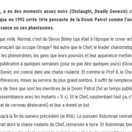
n, a eu des moments assez noirs (Onslaught, Deadly Genesis) ce
qua en 1992 cette tête pensante de la Do
om Patrol comme l’une
issance ou ses phantasmes.
que voilà. Normal, c’est du Simon Bisley (qui était à l’époque le cover-ar
maçant qui occupe l’image? Nul autre que le Chef, le leader charismati
le les phénomènes, les gens que leurs pouvoirs et leur apparence mette
blication à quelques semaines (pour ne pas dire quelques jours) d’écar
vier, est coincé dans une chaise roulante. Et comme le Prof X, le Chef
fférences, mises au service du plus grand nombre. Il suffit de remplace
s de foire que sont les membres de la Doom Patrol (fut un temps publié
 ressemblance avec les mutants « X »). Et le Chef, surplombant tout ça,
tat de cerveau désincarné) et leur a donné un but.
 jusqu’à la fin du numéro précédént (le #56). Le puissant Robotman rentra
t alors la chaise roulante du Chef, renversée à terre. Et Robotman, bien 