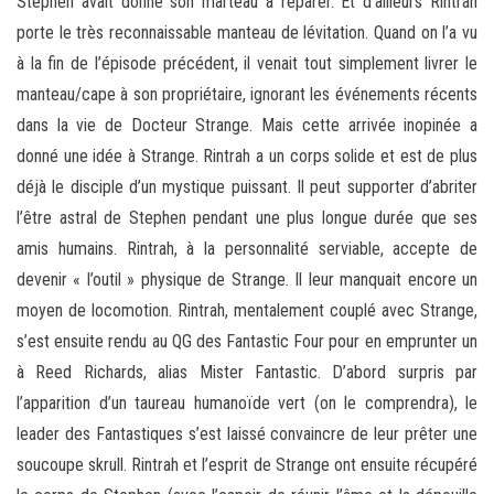
Stephen avait donné son marteau à réparer. Et d’ailleurs Rintrah
porte le très reconnaissable manteau de lévitation. Quand on l’a vu
à la fin de l’épisode précédent, il venait tout simplement livrer le
manteau/cape à son propriétaire, ignorant les événements récents
dans la vie de Docteur Strange. Mais cette arrivée inopinée a
donné une idée à Strange. Rintrah a un corps solide et est de plus
déjà le disciple d’un mystique puissant. Il peut supporter d’abriter
l’être astral de Stephen pendant une plus longue durée que ses
amis humains. Rintrah, à la personnalité serviable, accepte de
devenir « l’outil » physique de Strange. Il leur manquait encore un
moyen de locomotion. Rintrah, mentalement couplé avec Strange,
s’est ensuite rendu au QG des Fantastic Four pour en emprunter un
à Reed Richards, alias Mister Fantastic. D’abord surpris par
l’apparition d’un taureau humanoïde vert (on le comprendra), le
leader des Fantastiques s’est laissé convaincre de leur prêter une
soucoupe skrull. Rintrah et l’esprit de Strange ont ensuite récupéré