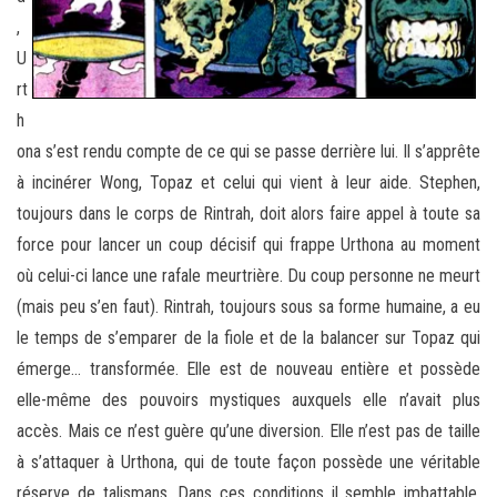
,
U
rt
h
ona s’est rendu compte de ce qui se passe derrière lui. Il s’apprête
à incinérer Wong, Topaz et celui qui vient à leur aide. Stephen,
toujours dans le corps de Rintrah, doit alors faire appel à toute sa
force pour lancer un coup décisif qui frappe Urthona au moment
où celui-ci lance une rafale meurtrière. Du coup personne ne meurt
(mais peu s’en faut). Rintrah, toujours sous sa forme humaine, a eu
le temps de s’emparer de la fiole et de la balancer sur Topaz qui
émerge… transformée. Elle est de nouveau entière et possède
elle-même des pouvoirs mystiques auxquels elle n’avait plus
accès. Mais ce n’est guère qu’une diversion. Elle n’est pas de taille
à s’attaquer à Urthona, qui de toute façon possède une véritable
réserve de talismans. Dans ces conditions il semble imbattable.