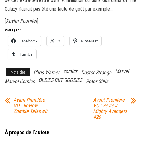
de cet extra-terrestre dans Annihilation ou dans Guardians of The
Galaxy n’aurait pas été une faute de goût par exemple…
[
Xavier Fournier
]
Partager :
Facebook
X
Pinterest
Tumblr
comics
Marvel
Chris Warner
Doctor Strange
Mots-clés
OLDIES BUT GOODIES
Marvel Comics
Peter Gillis
Avant-Première
Avant-Première
VO : Review
VO : Review
Zombie Tales #8
Mighty Avengers
#20
À propos de l’auteur