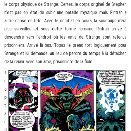
le corps physique de Strange. Certes, le corps originel de Stephen
n’est pas en état de subir une bataille mystique mais Rintrah a
autre chose en tête. Avec le combat en cours, la soucoupe n’est
plus surveillée et sous cette forme humaine Rintrah arrive à
descendre vers l’endroit où les amis de Strange sont retenus
prisonniers. Arrivé là bas, Topaz le prend fort logiquement pour
Strange et lui demande, au lieu de perdre du temps à la détacher,
de la réunir avec son âme, prisonnière de la fiole.
T
r
o
p
t
a
r
d