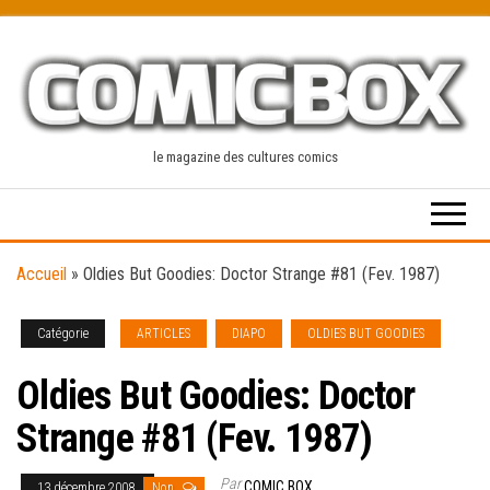
Skip
to
the
content
le magazine des cultures comics
Accueil
»
Oldies But Goodies: Doctor Strange #81 (Fev. 1987)
Catégorie
ARTICLES
DIAPO
OLDIES BUT GOODIES
Oldies But Goodies: Doctor
Strange #81 (Fev. 1987)
Par
COMIC BOX
13 décembre 2008
Non