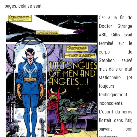
pages, cela se sent…
Car à la fin de
Doctor Strange
#80, Gillis avait
terminé sur le
corps de
Stephen sauvé
mais dans un état
stationnaire (et
toujours
techniquement
inconscient).
L’esprit du héros
flottait dans l’air,
suivant son