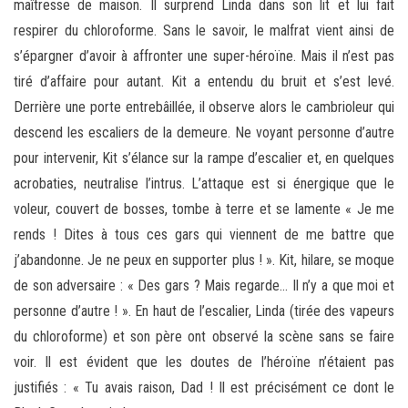
maîtresse de maison. Il surprend Linda dans son lit et lui fait
respirer du chloroforme. Sans le savoir, le malfrat vient ainsi de
s’épargner d’avoir à affronter une super-héroïne. Mais il n’est pas
tiré d’affaire pour autant. Kit a entendu du bruit et s’est levé.
Derrière une porte entrebâillée, il observe alors le cambrioleur qui
descend les escaliers de la demeure. Ne voyant personne d’autre
pour intervenir, Kit s’élance sur la rampe d’escalier et, en quelques
acrobaties, neutralise l’intrus. L’attaque est si énergique que le
voleur, couvert de bosses, tombe à terre et se lamente « Je me
rends ! Dites à tous ces gars qui viennent de me battre que
j’abandonne. Je ne peux en supporter plus ! ». Kit, hilare, se moque
de son adversaire : « Des gars ? Mais regarde… Il n’y a que moi et
personne d’autre ! ». En haut de l’escalier, Linda (tirée des vapeurs
du chloroforme) et son père ont observé la scène sans se faire
voir. Il est évident que les doutes de l’héroïne n’étaient pas
justifiés : « Tu avais raison, Dad ! Il est précisément ce dont le