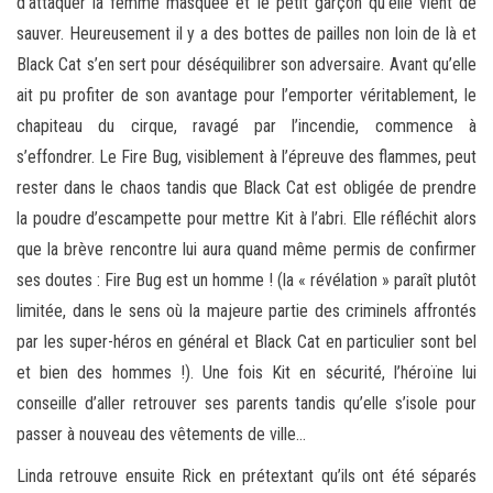
d’attaquer la femme masquée et le petit garçon qu’elle vient de
sauver. Heureusement il y a des bottes de pailles non loin de là et
Black Cat s’en sert pour déséquilibrer son adversaire. Avant qu’elle
ait pu profiter de son avantage pour l’emporter véritablement, le
chapiteau du cirque, ravagé par l’incendie, commence à
s’effondrer. Le Fire Bug, visiblement à l’épreuve des flammes, peut
rester dans le chaos tandis que Black Cat est obligée de prendre
la poudre d’escampette pour mettre Kit à l’abri. Elle réfléchit alors
que la brève rencontre lui aura quand même permis de confirmer
ses doutes : Fire Bug est un homme ! (la « révélation » paraît plutôt
limitée, dans le sens où la majeure partie des criminels affrontés
par les super-héros en général et Black Cat en particulier sont bel
et bien des hommes !). Une fois Kit en sécurité, l’héroïne lui
conseille d’aller retrouver ses parents tandis qu’elle s’isole pour
passer à nouveau des vêtements de ville…
Linda retrouve ensuite Rick en prétextant qu’ils ont été séparés