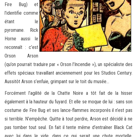
Fire Bug) et
l’identifie comme
étant le
pyromane. Rick
Horne aussi le
reconnaît : c’est
Orson Arson
(qu’on pourrait traduire par « Orson l’Incendie »), un spécialiste des
effets spéciaux travaillant anciennement pour les Studios Century.
Aussitôt Arson s’enfuie, grimpant sur le toit du musée…
Forcément l’agilité de la Chatte Noire a tôt fait de la hisser
également à la hauteur du fuyard. Et elle se moque de lui : sans son
costume de Fire Bug et ses lance-flammes incorporés il n’est pas
si terrible. N’empêche. Quitte à tout perdre, Arson est décidé à ne
pas tomber tout seul. En fait il tente même d’entraîner Black Cat
avec lui dans le vide, dans ce qui serait une chute mortelle.