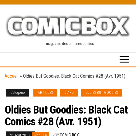
Skip
to
the
content
le magazine des cultures comics
Accueil
»
Oldies But Goodies: Black Cat Comics #28 (Avr. 1951)
Catégorie
ARTICLES
DIAPO
OLDIES BUT GOODIES
Oldies But Goodies: Black Cat
Comics #28 (Avr. 1951)
Par
COMIC BOX
21 août 2010
Non