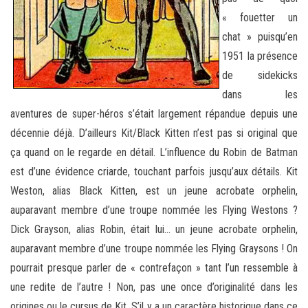
« fouetter un
chat » puisqu’en
1951 la présence
de sidekicks
dans les
aventures de super-héros s’était largement répandue depuis une
décennie déjà. D’ailleurs Kit/Black Kitten n’est pas si original que
ça quand on le regarde en détail. L’influence du Robin de Batman
est d’une évidence criarde, touchant parfois jusqu’aux détails. Kit
Weston, alias Black Kitten, est un jeune acrobate orphelin,
auparavant membre d’une troupe nommée les Flying Westons ?
Dick Grayson, alias Robin, était lui… un jeune acrobate orphelin,
auparavant membre d’une troupe nommée les Flying Graysons ! On
pourrait presque parler de « contrefaçon » tant l’un ressemble à
une redite de l’autre ! Non, pas une once d’originalité dans les
origines ou le cursus de Kit. S’il y a un caractère historique dans ce