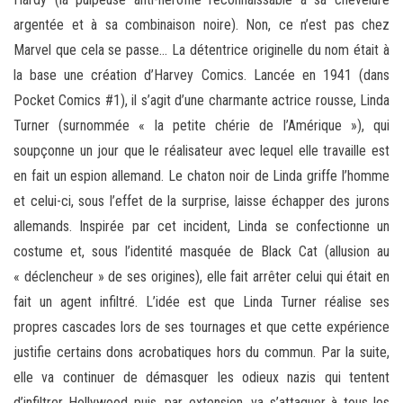
argentée et à sa combinaison noire). Non, ce n’est pas chez
Marvel que cela se passe… La détentrice originelle du nom était à
la base une création d’Harvey Comics. Lancée en 1941 (dans
Pocket Comics #1), il s’agit d’une charmante actrice rousse, Linda
Turner (surnommée « la petite chérie de l’Amérique »), qui
soupçonne un jour que le réalisateur avec lequel elle travaille est
en fait un espion allemand. Le chaton noir de Linda griffe l’homme
et celui-ci, sous l’effet de la surprise, laisse échapper des jurons
allemands. Inspirée par cet incident, Linda se confectionne un
costume et, sous l’identité masquée de Black Cat (allusion au
« déclencheur » de ses origines), elle fait arrêter celui qui était en
fait un agent infiltré. L’idée est que Linda Turner réalise ses
propres cascades lors de ses tournages et que cette expérience
justifie certains dons acrobatiques hors du commun. Par la suite,
elle va continuer de démasquer les odieux nazis qui tentent
d’infiltrer Hollywood puis, par extension, va s’attaquer à tous les