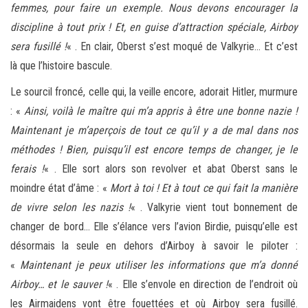
femmes, pour faire un exemple. Nous devons encourager la
discipline à tout prix ! Et, en guise d’attraction spéciale, Airboy
sera fusillé !
« . En clair, Oberst s’est moqué de Valkyrie… Et c’est
là que l’histoire bascule.
Le sourcil froncé, celle qui, la veille encore, adorait Hitler, murmure
: «
Ainsi, voilà le maître qui m’a appris à être une bonne nazie !
Maintenant je m’aperçois de tout ce qu’il y a de mal dans nos
méthodes ! Bien, puisqu’il est encore temps de changer, je le
ferais !
« . Elle sort alors son revolver et abat Oberst sans le
moindre état d’âme : «
Mort à toi ! Et à tout ce qui fait la manière
de vivre selon les nazis !
« . Valkyrie vient tout bonnement de
changer de bord… Elle s’élance vers l’avion Birdie, puisqu’elle est
désormais la seule en dehors d’Airboy à savoir le piloter :
«
Maintenant je peux utiliser les informations que m’a donné
Airboy… et le sauver !
« . Elle s’envole en direction de l’endroit où
les Airmaidens vont être fouettées et où Airboy sera fusillé.