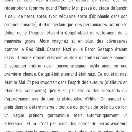
rédemptions (comme quand Plastic Man passe du stade de bandit
à celui de héros après avoir vécu une sorte d’épiphanie dans son
premier épisode), il était certain que des personnages comme le
Joker ou le Pingouin étaient irrécupérables et resteraient de la
mauvaise graine. Alors imaginez si, en plus, des adversaires
comme le Red Skull, Captain Nazi ou le Baron Gestapo étaient
nazis… Ceux-là étaient vraiment au-delà de toute seconde chance,
à supposer même qu’on puisse imaginer qu’ils aient eu une
première chance. Ce qui était allemand était nazi. Ce qui était nazi
était le Mal. Et peu importait dans l’esprit des auteurs (d’ailleurs en
étaient-ils conscients) qu’il y ait par ailleurs des allemands qui
n’appréciaient pas du tout la philosophie d’Hitler. On nageait en
plein dans le déterminisme : tout ce qui portait de près ou de loin
un vague prénom germanique était automatiquement un
adversaire. Et ce n’est pas dans des séries de héros aviateurs
(impliqués dans la guerre jusqu’au cou) tels que le populaire Airboy