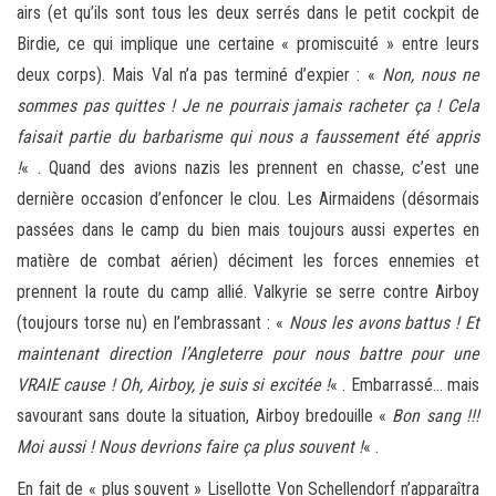
airs (et qu’ils sont tous les deux serrés dans le petit cockpit de
Birdie, ce qui implique une certaine « promiscuité » entre leurs
deux corps). Mais Val n’a pas terminé d’expier : «
Non, nous ne
sommes pas quittes ! Je ne pourrais jamais racheter ça ! Cela
faisait partie du barbarisme qui nous a faussement été appris
!
« . Quand des avions nazis les prennent en chasse, c’est une
dernière occasion d’enfoncer le clou. Les Airmaidens (désormais
passées dans le camp du bien mais toujours aussi expertes en
matière de combat aérien) déciment les forces ennemies et
prennent la route du camp allié. Valkyrie se serre contre Airboy
(toujours torse nu) en l’embrassant : «
Nous les avons battus ! Et
maintenant direction l’Angleterre pour nous battre pour une
VRAIE cause ! Oh, Airboy, je suis si excitée !
« . Embarrassé… mais
savourant sans doute la situation, Airboy bredouille «
Bon sang !!!
Moi aussi ! Nous devrions faire ça plus souvent !
« .
En fait de « plus souvent » Lisellotte Von Schellendorf n’apparaîtra