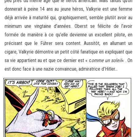
peu près du même age que le héros américain. Mais tandis qu’on
donnerait à peine 14 ans au jeune héros, Valkyrie est une femme
déjà arrivée à maturité qui, graphiquement, semble plutôt avoir au
minimum une vingtaine d’années. Oberst se félicite de l’avoir
formée de manière à ce qu’elle devienne un excellent pilote, en
précisant que le Führer sera content. Aussitôt, en allumant un
cigare, Valkyrie démontre un petit côté fanatique en expliquant que
sa vie appartient au et que ce dernier est « c
omme un soleil
« . On
est donc face à une nazie convaincue, admiratrice d’Hitler…