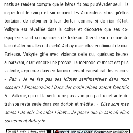
nazis se rendent compte que le héros n’a pas pu s’évader seul… Ils
inspectent le camp et surprennent les Airmaidens alors qu’elles
tentaient de retourner à leur dortoir comme si de rien n’était.
Valkyrie est réveillée dans la cohue et découvre que ses co-
équipières sont soupçonnées de trahison. Oberst leur ordonne de
leur révéler où elles ont caché Airboy mais elles continuent de nier.
Furieuse, Valkyrie gifle avec violence celle qui, quelques heures
auparavant, était encore une proche. La méthode d’Oberst est plus
violente, exprimée dans ce fameux accent caricatural des comics
«
Pah ! Je ne feu pas des idiotes zentimentales dans mon
escadre ! Emmenez-les ! Dans der matin elleuh zeront fouettés
!
« . Valkyrie, qui est la seule à ne pas avoir pris part à cet acte de
trahison reste seule dans son dortoir et médite : «
Elles sont mes
amies ! Je dois les aider ! Hmm… Je pense que je sais où elles
cacheraient Airboy !
« .