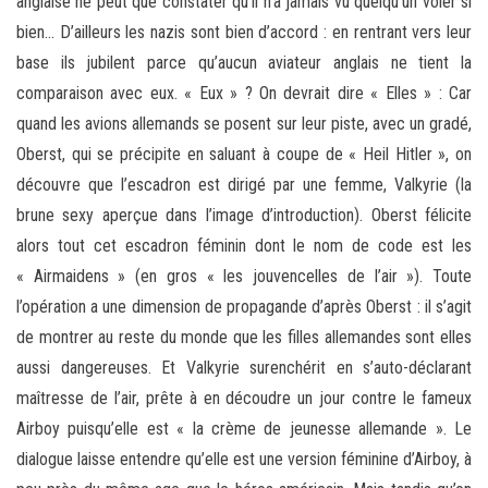
anglaise ne peut que constater qu’il n’a jamais vu quelqu’un voler si
bien… D’ailleurs les nazis sont bien d’accord : en rentrant vers leur
base ils jubilent parce qu’aucun aviateur anglais ne tient la
comparaison avec eux. « Eux » ? On devrait dire « Elles » : Car
quand les avions allemands se posent sur leur piste, avec un gradé,
Oberst, qui se précipite en saluant à coupe de « Heil Hitler », on
découvre que l’escadron est dirigé par une femme, Valkyrie (la
brune sexy aperçue dans l’image d’introduction). Oberst félicite
alors tout cet escadron féminin dont le nom de code est les
« Airmaidens » (en gros « les jouvencelles de l’air »). Toute
l’opération a une dimension de propagande d’après Oberst : il s’agit
de montrer au reste du monde que les filles allemandes sont elles
aussi dangereuses. Et Valkyrie surenchérit en s’auto-déclarant
maîtresse de l’air, prête à en découdre un jour contre le fameux
Airboy puisqu’elle est « la crème de jeunesse allemande ». Le
dialogue laisse entendre qu’elle est une version féminine d’Airboy, à