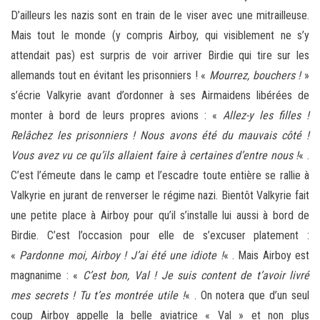
D’ailleurs les nazis sont en train de le viser avec une mitrailleuse.
Mais tout le monde (y compris Airboy, qui visiblement ne s’y
attendait pas) est surpris de voir arriver Birdie qui tire sur les
allemands tout en évitant les prisonniers ! «
Mourrez, bouchers !
»
s’écrie Valkyrie avant d’ordonner à ses Airmaidens libérées de
monter à bord de leurs propres avions : «
Allez-y les filles !
Relâchez les prisonniers ! Nous avons été du mauvais côté !
Vous avez vu ce qu’ils allaient faire à certaines d’entre nous !
« .
C’est l’émeute dans le camp et l’escadre toute entière se rallie à
Valkyrie en jurant de renverser le régime nazi. Bientôt Valkyrie fait
une petite place à Airboy pour qu’il s’installe lui aussi à bord de
Birdie. C’est l’occasion pour elle de s’excuser platement :
«
Pardonne moi, Airboy ! J’ai été une idiote !
« . Mais Airboy est
magnanime : «
C’est bon, Val ! Je suis content de t’avoir livré
mes secrets ! Tu t’es montrée utile !
« . On notera que d’un seul
coup Airboy appelle la belle aviatrice « Val » et non plus