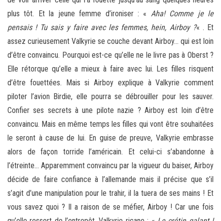
plus tôt. Et la jeune femme d’ironiser : «
Aha! Comme je le
pensais ! Tu sais y faire avec les femmes, hein, Airboy ?
« . Et
assez curieusement Valkyrie se couche devant Airboy… qui est loin
d’être convaincu. Pourquoi est-ce qu’elle ne le livre pas à Oberst ?
Elle rétorque qu’elle a mieux à faire avec lui. Les filles risquent
d’être fouettées. Mais si Airboy explique à Valkyrie comment
piloter l’avion Birdie, elle pourra se débrouiller pour les sauver.
Confier ses secrets à une pilote nazie ? Airboy est loin d’être
convaincu. Mais en même temps les filles qui vont être souhaitées
le seront à cause de lui. En guise de preuve, Valkyrie embrasse
alors de façon torride l’américain. Et celui-ci s’abandonne à
l’étreinte… Apparemment convaincu par la vigueur du baiser, Airboy
décide de faire confiance à l’allemande mais il précise que s’il
s’agit d’une manipulation pour le trahir, il la tuera de ses mains ! Et
vous savez quoi ? Il a raison de se méfier, Airboy ! Car une fois
qu’elle ressort de l’entrepôt, Valkyrie ricane : «
Le crétin galant !