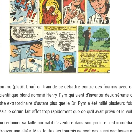
homme (plutôt brun) en train de se débattre contre des fourmis avec 
n scientifique blond nommé Henry Pym qui vient d’inventer deux sérums 
site extraordinaire d’autant plus que le Dr. Pym a été raillé plusieurs foi
s le sérum fait effet trop rapidement que ce qu’il avait prévu et le voilà 
i redonner sa taille normal il s’aventure dans son jardin et est immédi
 trouver une alliée. Mais toutes les fourmis ne sont pas aussi pacifiques 