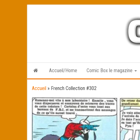
Skip
to
the
content
Accueil/Home
Comic Box le magazine
Accueil
»
French Collection #302