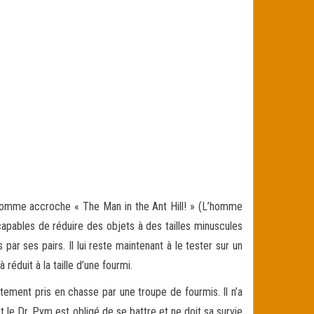
comme accroche « The Man in the Ant Hill! » (L’homme
capables de réduire des objets à des tailles minuscules
s par ses pairs. Il lui reste maintenant à le tester sur un
réduit à la taille d’une fourmi.
atement pris en chasse par une troupe de fourmis. Il n’a
et le Dr. Pym est obligé de se battre et ne doit sa survie