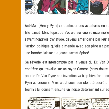
Ant-Man [Henry Pym] va continuer ses aventures en so
fille Janet. Mais l’épisode s’ouvre sur une séance mél
savant hongrois transfuge, devenu américaine par leur 
l’action politique qu’elle a menée avec son père n’a p
une bombe, laissant le jeune savant éploré.
Sa rêverie est interrompue par la venue du Dr. Van D
confrère qui travaille sur un rayon Gamma (sans doute
pour le Dr. Van Dyne son invention va trop bien fonctio
Pym au secours. Mais c’est sous son identité secrète d’
fourmis lui donnent ensuite un indice déterminant sur so