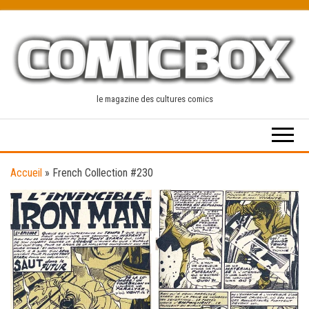
Skip
to
the
content
le magazine des cultures comics
Accueil
»
French Collection #230