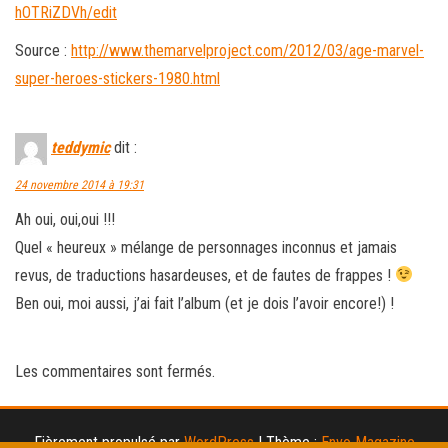
hOTRiZDVh/edit
Source :
http://www.themarvelproject.com/2012/03/age-marvel-
super-heroes-stickers-1980.html
teddymic
dit :
24 novembre 2014 à 19:31
Ah oui, oui,oui !!!
Quel « heureux » mélange de personnages inconnus et jamais
revus, de traductions hasardeuses, et de fautes de frappes !
Ben oui, moi aussi, j’ai fait l’album (et je dois l’avoir encore!) !
Les commentaires sont fermés.
Fièrement propulsé par
WordPress
|
Thème :
Envo Magazine