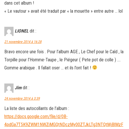
dans cet album !
« Le vautour » avait été traduit par « la mouette » entre autre … lol
LIONEL
dit :
21 novembre 2014 à 16:28
Bravo encore une fois . Pour l’album AGE , Le Chef pour le Caîd , la
Torpille pour l’Homme-Taupe , le Piégeur ( Pete pot de colle ) ….
Gomme arabique . Il fallait oser … et ils l’ont fait !
Jim
dit :
24 novembre 2014 à 3:39
La liste des autocollants de l’album :
https://docs.google.com/file/d/0B-
4pdGa7T5K9ZWM1NWZiMGQtNDczMy00ZTJkLTg3NTQtMjBlMzF