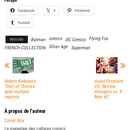
Partager :
Facebook
X
Pinterest
Tumblr
comics
Flying Fox
Batman
DC Comics
Mots-clés
Silver Age
FRENCH COLLECTION
Superman
Robert Kirkman’s
Avant-Première
Thief of Thieves
VO: Review
gets multiple
Avengers vs. X-
reprints
Men #2
À propos de l’auteur
Comic Box
Le magazine des cultures comics