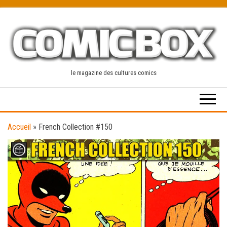
Skip
to
the
content
le magazine des cultures comics
Accueil
»
French Collection #150