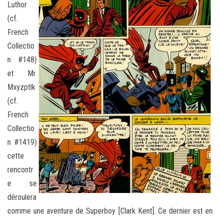
Luthor
(cf.
French
Collectio
n #148)
et Mr.
Mxyzptlk
(cf.
French
Collectio
n #1419)
cette
rencontr
e se
déroulera
comme une aventure de Superboy [Clark Kent]. Ce dernier est en