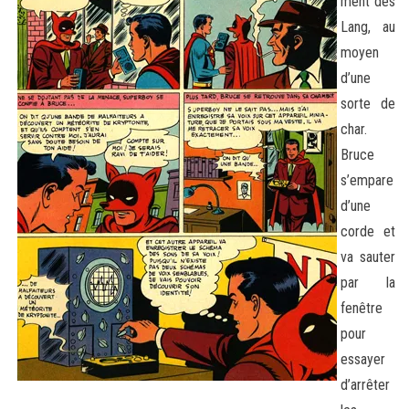
ment des
Lang, au
moyen
d’une
sorte de
char.
Bruce
s’empare
d’une
corde et
va sauter
par la
fenêtre
pour
essayer
d’arrêter