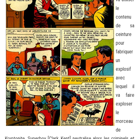
le
contenu
de sa
ceinture
pour
fabriquer
un
explosif
avec
lequel il
va faire
exploser
le
morceau
de
Kryptonite. Superboy [Clark Kent] neutralise alors les criminels et