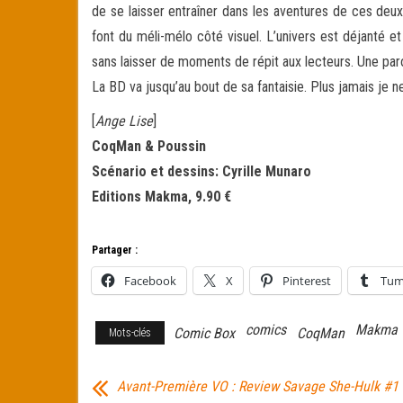
de se laisser entraîner dans les aventures de ces deux 
font du méli-mélo côté visuel. L’univers est déjanté et
sans laisser de moments de répit aux lecteurs. Une pa
La BD va jusqu’au bout de sa fantaisie. Plus jamais j
[
Ange Lise
]
CoqMan & Poussin
Scénario et dessins: Cyrille Munaro
Editions Makma, 9.90 €
Partager :
Facebook
X
Pinterest
Tum
comics
Makma
Comic Box
CoqMan
Mots-clés
Avant-Première VO : Review Savage She-Hulk #1