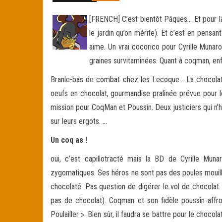
[FRENCH] C’est bientôt Pâques… Et pour la 
le jardin qu’on mérite). Et c’est en pensan
aime. Un vrai cocorico pour Cyrille Munaro 
graines survitaminées. Quant à coqman, en
Branle-bas de combat chez les Lecoque… La chocolaterie
oeufs en chocolat, gourmandise pralinée prévue pour le
mission pour CoqMan et Poussin. Deux justiciers qui n’
sur leurs ergots. …
Un coq as !
oui, c’est capillotracté mais la BD de Cyrille Mu
zygomatiques. Ses héros ne sont pas des poules mouill
chocolaté. Pas question de digérer le vol de chocolat
pas de chocolat). Coqman et son fidèle poussin affro
Poulailler ». Bien sûr, il faudra se battre pour le choco