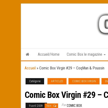
Skip
to
the
content
Accueil/Home
Comic Box le magazine
Accueil
»
Comic Box Virgin #29 – CoqMan & Poussin
Catégorie
ARTICLES
COMIC BOX VIRGIN
D
Comic Box Virgin #29 – 
Par
COMIC BOX
9 avril 2009
Non