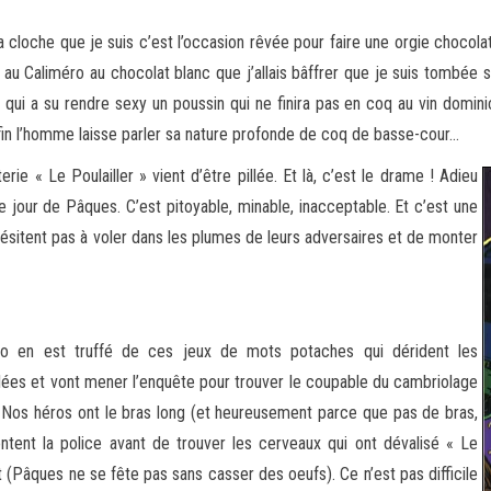
cloche que je suis c’est l’occasion rêvée pour faire une orgie chocola
t au Caliméro au chocolat blanc que j’allais bâffrer que
je suis tombée s
qui a su rendre sexy un poussin qui ne finira pas en coq au vin dominica
fin l’homme laisse parler sa nature profonde de coq de basse-cour…
 « Le Poulailler » vient d’être pillée. Et là, c’est le drame ! Adieu
 jour de Pâques. C’est pitoyable, minable, inacceptable. Et c’est une
hésitent pas à voler dans les plumes de leurs adversaires et de monter
naro en est truffé de ces jeux de mots potaches qui dérident les
ées et vont mener l’enquête pour trouver le coupable du cambriolage
. Nos héros ont le bras long (et heureusement parce que pas de bras,
ntent la police avant de trouver les cerveaux qui ont dévalisé « Le
lat (Pâques ne se fête pas sans casser des oeufs). Ce n’est pas difficile