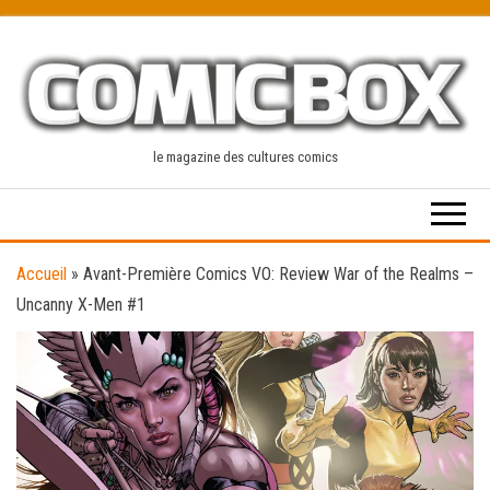
Skip
to
the
content
le magazine des cultures comics
Accueil
»
Avant-Première Comics VO: Review War of the Realms –
Uncanny X-Men #1